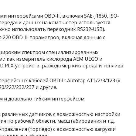
и интерфейсами OBD-II, включая SAE-J1850, ISO-
ля передачи данных на компьютер используется
можно использовать переходник RS232-USB).
 220 OBD-II-параметров, включая данные с
широким спектром специализированных
ми как измеритель кислорода AEM UEGO и
D PLX-устройств, расходомер кислорода и топлива
рфейсных кабелей OBD-II: Autotap AT1/2/3/123 (v
20/222/232/237 и другие.
 и довольно гибким интерфейсом:
 различных датчиков с возможностью настройки
ия по рабочей области, масштабирования и т.д.
управления (торпедо) с возможностью загрузки
бственных шаблонов.