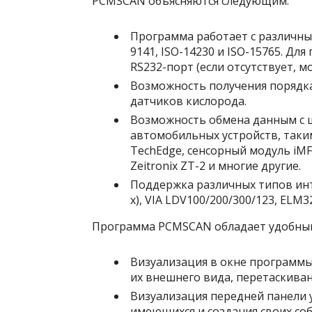
PCMSCAN объясняются следующим:
Программа работает с различным
9141, ISO-14230 и ISO-15765. Д
RS232-порт (если отсутствует, 
Возможность получения порядка
датчиков кислорода.
Возможность обмена данным с 
автомобильных устройств, таки
TechEdge, сенсорный модуль iMF
Zeitronix ZT-2 и многие другие.
Поддержка различных типов инте
x), VIA LDV100/200/300/123, ELM3
Программа PCMSCAN обладает удобным
Визуализация в окне программы
их внешнего вида, перетаскиван
Визуализация передней панели 
имеющихся и создания своих со