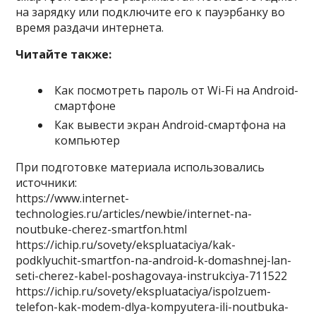
на зарядку или подключите его к пауэрбанку во
время раздачи интернета.
Читайте также:
Как посмотреть пароль от Wi-Fi на Android-
смартфоне
Как вывести экран Android-смартфона на
компьютер
При подготовке материала использовались
источники:
https://www.internet-
technologies.ru/articles/newbie/internet-na-
noutbuke-cherez-smartfon.html
https://ichip.ru/sovety/ekspluataciya/kak-
podklyuchit-smartfon-na-android-k-domashnej-lan-
seti-cherez-kabel-poshagovaya-instrukciya-711522
https://ichip.ru/sovety/ekspluataciya/ispolzuem-
telefon-kak-modem-dlya-kompyutera-ili-noutbuka-