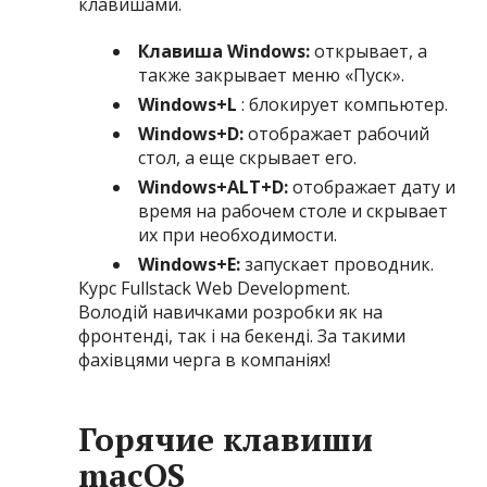
клавишами.
Клавиша Windows:
открывает, а
также закрывает меню «Пуск».
Windows+L
: блокирует компьютер.
Windows+D:
отображает рабочий
стол, а еще скрывает его.
Windows+ALT+D:
отображает дату и
время на рабочем столе и скрывает
их при необходимости.
Windows+E:
запускает проводник.
Курс Fullstack Web Development.
Володій навичками розробки як на
фронтенді, так і на бекенді. За такими
фахівцями черга в компаніях!
Горячие клавиши
macOS