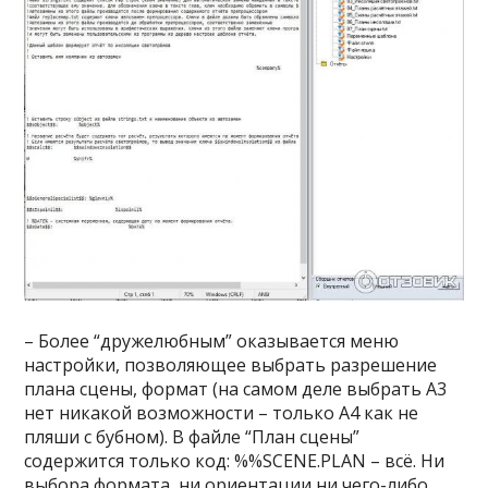
– Более “дружелюбным” оказывается меню
настройки, позволяющее выбрать разрешение
плана сцены, формат (на самом деле выбрать А3
нет никакой возможности – только А4 как не
пляши с бубном). В файле “План сцены”
содержится только код: %%SCENE.PLAN – всё. Ни
выбора формата, ни ориентации ни чего-либо