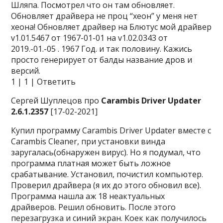
Шляпа. Посмотрел что он там обновляет.
Обновляет драйвера не проц “хеон” у меня нет
хеона! Обновляет драйвер на Блютус мой драйвер
v1.01.5467 от 1967-01-01 на v1.02.0343 от
2019.-01.-05 . 1967 Год. и так половину. Кажись
просто генерирует от балды название дров и
версий.
1 | 1 | Ответить
Сергей Шуплецов про
Carambis Driver Updater
2.6.1.2357
[17-02-2021]
Купил программу Carambis Driver Updater вместе с
Carambis Cleaner, при установки винда
заругалась(обнаружен вирус). Но я подумал, что
программа платная может быть ложное
срабатывание. Установил, почистил компьютер.
Проверил драйвера (я их до этого обновил все).
Программа нашла аж 18 неактуальных
драйверов. Решил обновить. После этого
перезагрузка и синий экран. Коек как получилось