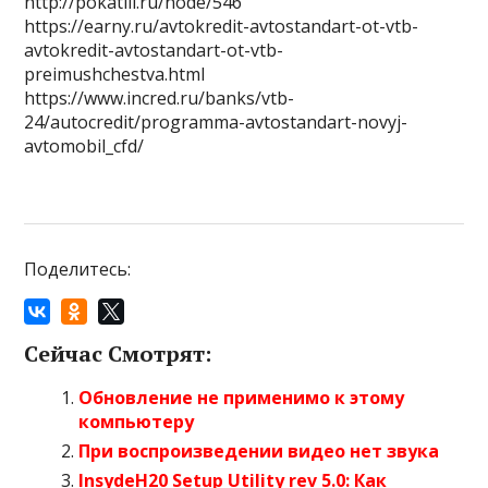
http://pokatili.ru/node/546
https://earny.ru/avtokredit-avtostandart-ot-vtb-
avtokredit-avtostandart-ot-vtb-
preimushchestva.html
https://www.incred.ru/banks/vtb-
24/autocredit/programma-avtostandart-novyj-
avtomobil_cfd/
Поделитесь:
Сейчас Смотрят:
Обновление не применимо к этому
компьютеру
При воспроизведении видео нет звука
InsydeH20 Setup Utility rev 5.0: Как