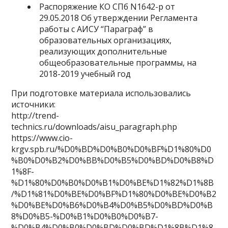
Распоряжение КО СПб N1642-р от
29.05.2018 Об утверждении Регламента
работы с АИСУ “Параграф” в
образовательных организациях,
реализующих дополнительные
общеобразовательные программы, на
2018-2019 учебный год
При подготовке материала использовались
источники:
http://trend-
technics.ru/downloads/aisu_paragraph.php
https://www.cio-
krgv.spb.ru/%D0%BD%D0%B0%D0%BF%D1%80%D0
%B0%D0%B2%D0%BB%D0%B5%D0%BD%D0%B8%D
1%8F-
%D1%80%D0%B0%D0%B1%D0%BE%D1%82%D1%8B
/%D1%81%D0%BE%D0%BF%D1%80%D0%BE%D0%B2
%D0%BE%D0%B6%D0%B4%D0%B5%D0%BD%D0%B
8%D0%B5-%D0%B1%D0%B0%D0%B7-
%D0%B4%D0%B0%D0%BD%D0%BD%D1%8B%D1%8