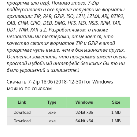
программ или игр). Помимо этого, 7-Zip
поддерживает и все прочие популярные форматы
архивации: ZIP, RAR, GZIP, ISO, LZH, LZMA, ARJ, BZIP2,
CAB, CHM, CPIO, DEB, DMG, HFS, MSI, NSIS, RPM, TAR,
UDF, WIM, XAR и Z. Разработчиком, а также
независимыми тестерами, отмечается, что
качество сжатия форматов ZIP и GZIP в этой
программе чуть выше, чем в большинстве других.
Остается заметить, что программа имеет очень
простой и удобный интерфейс без каких бы то ни
было украшений и излишеств.)
Скачать 7-Zip 18.06 (2018-12-30) for Windows
можно по ссылкам:
Link
Type
Windows
Size
Download
.exe
32-bit x86
1 MB
Download
.exe
64-bit x64
1 MB