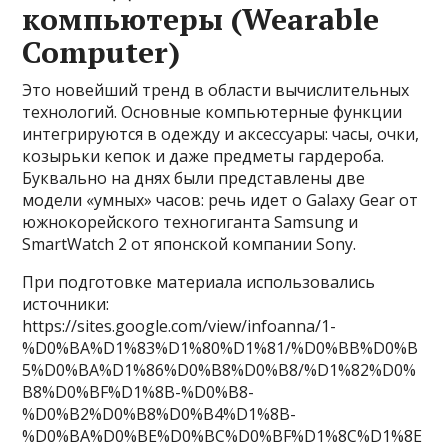
компьютеры (Wearable
Computer)
Это новейший тренд в области вычислительных
технологий. Основные компьютерные функции
интегрируются в одежду и аксессуары: часы, очки,
козырьки кепок и даже предметы гардероба.
Буквально на днях были представлены две
модели «умных» часов: речь идет о Galaxy Gear от
южнокорейского техногиганта Samsung и
SmartWatch 2 от японской компании Sony.
При подготовке материала использовались
источники:
https://sites.google.com/view/infoanna/1-
%D0%BA%D1%83%D1%80%D1%81/%D0%BB%D0%B
5%D0%BA%D1%86%D0%B8%D0%B8/%D1%82%D0%
B8%D0%BF%D1%8B-%D0%B8-
%D0%B2%D0%B8%D0%B4%D1%8B-
%D0%BA%D0%BE%D0%BC%D0%BF%D1%8C%D1%8E