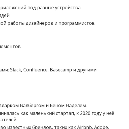
приложений под разные устройства
идей
ной работы дизайнеров и программистов
лементов
и: Slack, Confluence, Basecamp и другими
у Кларком Валбергом и Беном Наделем.
иналась как маленький стартап, к 2020 году у неё
ателей.
во известных брендов, таких как Airbnb, Adobe,