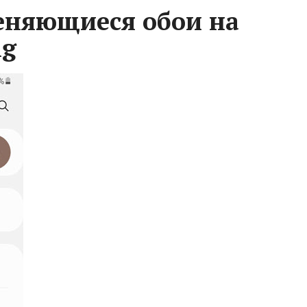
еняющиеся обои на
ng