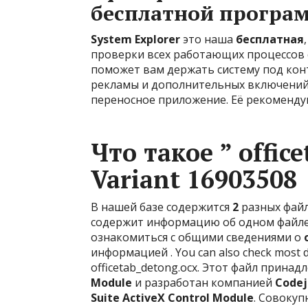
бесплатной програ
System Explorer
это наша
бесплатная
проверки всех работающих процессов
поможет вам держать систему под кон
рекламы и дополнительных включений,
переносное приложение. Её рекоменду
Что такое ” office
Variant 16903508
В нашей базе содержится
2
разных фай
содержит информацию об одном файле 
ознакомиться с общими сведениями о
информацией . You can also check most di
officetab_detong.ocx. Этот файл прина
Module
и разработан компанией
Codej
Suite ActiveX Control Module
. Совокупн