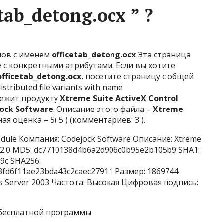
tab_detong.ocx ” ?
лов с именем
officetab_detong.ocx
Эта страница
с конкретными атрибутами. Если вы хотите
officetab_detong.ocx
, посетите страницу с общей
stributed file variants with name
длежит продукту
Xtreme Suite ActiveX Control
ock Software
. Описание этого файла –
Xtreme
ая оценка – 5( 5 ) (комментариев: 3 ).
Module Компания: Codejock Software Описание: Xtreme
.4.2.0 MD5: dc7710138d4b6a2d906c0b95e2b105b9 SHA1:
9c SHA256:
3fd6f11ae23bda43c2caec27911 Размер: 1869744
s Server 2003 Частота: Высокая Цифровая подпись:
бесплатной программы