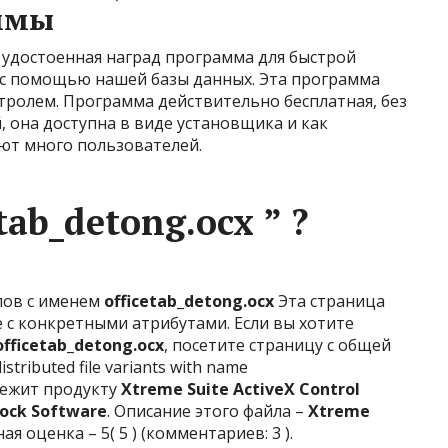
ммы
, удостоенная наград программа для быстрой
 с помощью нашей базы данных. Эта программа
тролем. Программа действительно бесплатная, без
 она доступна в виде установщика и как
ют много пользователей.
tab_detong.ocx ” ?
лов с именем
officetab_detong.ocx
Эта страница
с конкретными атрибутами. Если вы хотите
officetab_detong.ocx
, посетите страницу с общей
stributed file variants with name
длежит продукту
Xtreme Suite ActiveX Control
ock Software
. Описание этого файла –
Xtreme
ая оценка – 5( 5 ) (комментариев: 3 ).