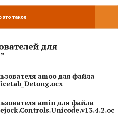
о это такое
ователей для
x”
ьзователя
amoo
для файла
icetab_Detong.ocx
ьзователя
amin
для файла
jock.Controls.Unicode.v13.4.2.oc