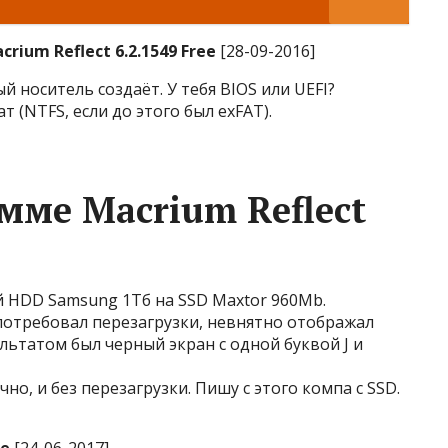
crium Reflect 6.2.1549 Free
[28-09-2016]
й носитель создаёт. У тебя BIOS или UEFI?
 (NTFS, если до этого был exFAT).
мме Macrium Reflect
й HDD Samsung 1Тб на SSD Maxtor 960Mb.
н потребовал перезагрузки, невнятно отображал
льтатом был черный экран с одной буквой J и
ично, и без перезагрузки. Пишу с этого компа с SSD.