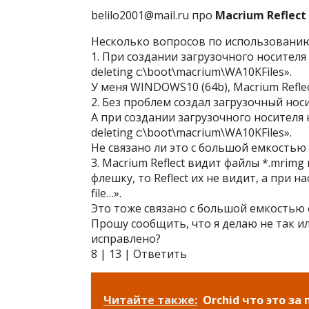
belilo2001@mail.ru про
Macrium Reflect 
Несколько вопросов по использованию 
1. При создании загрузочного носителя
deleting c:\boot\macrium\WA10KFiles».
У меня WINDOWS10 (64b), Macrium Reflec
2. Без проблем создал загрузочный нос
А при создании загрузочного носителя 
deleting c:\boot\macrium\WA10KFiles».
Не связано ли это с большой емкостью
3. Macrium Reflect видит файлы *.mrimg
флешку, то Reflect их не видит, а при 
file…».
Это тоже связано с большой емкостью
Прошу сообщить, что я делаю не так и
исправлено?
8 | 13 | Ответить
Читайте также:
Orchid что это з