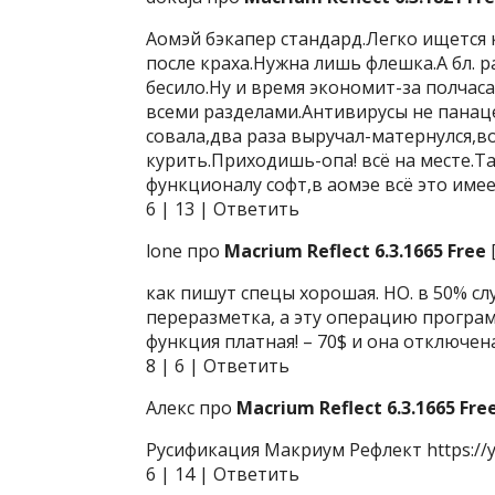
Аомэй бэкапер стандард.Легко ищетс
после краха.Нужна лишь флешка.А бл. 
бесило.Ну и время экономит-за полчас
всеми разделами.Антивирусы не панаце
совала,два раза выручал-матернулся,в
курить.Приходишь-опа! всё на месте.Та
функционалу софт,в аомэе всё это имее
6 | 13 | Ответить
lone про
Macrium Reflect 6.3.1665 Free
как пишут спецы хорошая. НО. в 50% сл
переразметка, а эту операцию программ
функция платная! – 70$ и она отключен
8 | 6 | Ответить
Алекс про
Macrium Reflect 6.3.1665 Fre
Русификация Макриум Рефлект https://
6 | 14 | Ответить