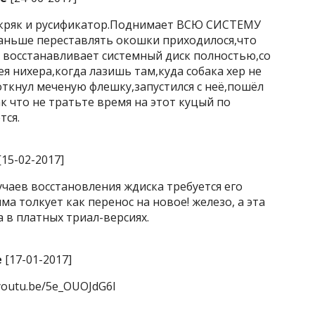
я кряк и русификатор.Поднимает ВСЮ СИСТЕМУ
раньше переставлять окошки приходилося,что
а восстанавливает системный диск полностью,со
я нихера,когда лазишь там,куда собака хер не
откнул меченую флешку,запустился с неё,пошёл
к что не тратьте время на этот куцый по
тся.
[15-02-2017]
учаев восстановления ждиска требуется его
а толкует как перенос на новое! железо, а эта
а в платных триал-версиях.
e
[17-01-2017]
youtu.be/5e_OUOJdG6I