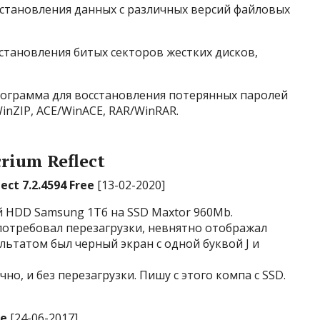
осстановления данных с различных версий файловых
становления битых секторов жестких дисков,
 программа для восстановления потерянных паролей
WinZIP, ACE/WinACE, RAR/WinRAR.
ium Reflect
ect 7.2.4594 Free
[13-02-2020]
й HDD Samsung 1Тб на SSD Maxtor 960Mb.
н потребовал перезагрузки, невнятно отображал
льтатом был черный экран с одной буквой J и
ично, и без перезагрузки. Пишу с этого компа с SSD.
ee
[24-06-2017]