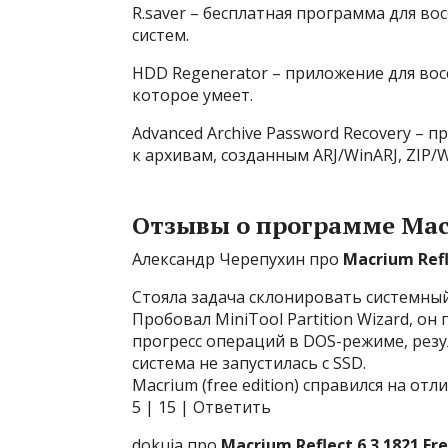
R.saver – бесплатная программа для в
систем.
HDD Regenerator – приложение для вос
которое умеет.
Advanced Archive Password Recovery –
к архивам, созданным ARJ/WinARJ, ZIP/
Отзывы о программе Macr
Александр Черепухин про
Macrium Refl
Стояла задача склонировать системны
Пробовал MiniTool Partition Wizard, о
прогресс операций в DOS-режиме, резу
система не запустилась с SSD.
Macrium (free edition) справился на отл
5 | 15 | Ответить
dokuja про
Macrium Reflect 6.3.1821 Fr