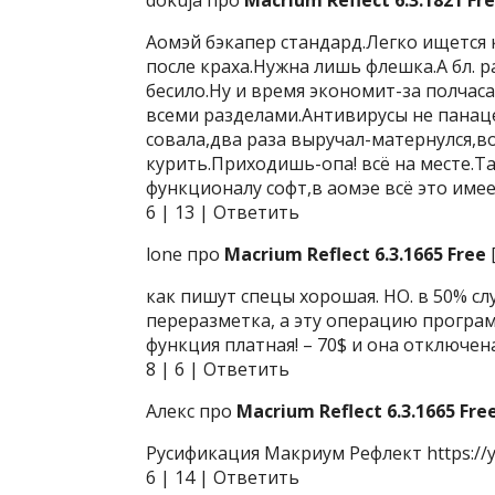
dokuja про
Macrium Reflect 6.3.1821 Fr
Аомэй бэкапер стандард.Легко ищетс
после краха.Нужна лишь флешка.А бл. 
бесило.Ну и время экономит-за полчас
всеми разделами.Антивирусы не панаце
совала,два раза выручал-матернулся,в
курить.Приходишь-опа! всё на месте.Та
функционалу софт,в аомэе всё это имее
6 | 13 | Ответить
lone про
Macrium Reflect 6.3.1665 Free
как пишут спецы хорошая. НО. в 50% сл
переразметка, а эту операцию программ
функция платная! – 70$ и она отключен
8 | 6 | Ответить
Алекс про
Macrium Reflect 6.3.1665 Fre
Русификация Макриум Рефлект https://
6 | 14 | Ответить