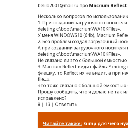
belilo2001@mail.ru про
Macrium Reflect 
Несколько вопросов по использованию 
1. При создании загрузочного носителя
deleting c:\boot\macrium\WA10KFiles».
У меня WINDOWS10 (64b), Macrium Reflec
2. Без проблем создал загрузочный нос
А при создании загрузочного носителя 
deleting c:\boot\macrium\WA10KFiles».
Не связано ли это с большой емкостью
3. Macrium Reflect видит файлы *.mrimg
флешку, то Reflect их не видит, а при 
file…».
Это тоже связано с большой емкостью
Прошу сообщить, что я делаю не так и
исправлено?
8 | 13 | Ответить
Читайте также:
Gimp для чего ну