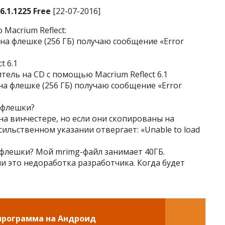
6.1.1225 Free
[22-07-2016]
Macrium Reflect:
 на флешке (256 ГБ) получаю сообщение «Error
t 6.1
итель на CD c помощью Macrium Reflect 6.1
на флешке (256 ГБ) получаю сообщение «Error
 флешки?
 на винчестере, но если они скопированы на
насильственном указании отвергает: «Unable to load
 флешки? Мой mrimg-файл занимает 40ГБ.
ли это недоработка разработчика. Когда будет
а программа на Андроид