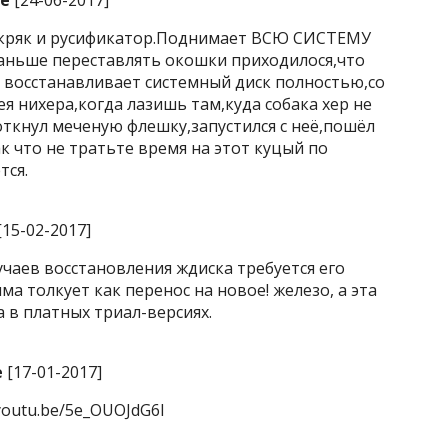
ee
[24-06-2017]
я кряк и русификатор.Поднимает ВСЮ СИСТЕМУ
раньше переставлять окошки приходилося,что
а восстанавливает системный диск полностью,со
я нихера,когда лазишь там,куда собака хер не
откнул меченую флешку,запустился с неё,пошёл
к что не тратьте время на этот куцый по
тся.
[15-02-2017]
учаев восстановления ждиска требуется его
а толкует как перенос на новое! железо, а эта
а в платных триал-версиях.
e
[17-01-2017]
youtu.be/5e_OUOJdG6I