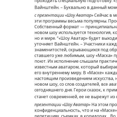
проходить специальную подготовку. «Э
Вайнштейн. – Буквально в данный мом
с презентации «Шоу Аватар»
Сейчас в м
эти программы весьма популярны. Про
Собственный формат — принципиальная
новом шоу используется технология, к
но и мире. “«Шоу Аватар» будет выход
уточняет Вайнштейн. – Участники кажд
знаменитостей, скрывающихся под обра
ставшего уже любимым, шоу «Маска» п
поют. Их исполнение слышали практиче
известным аватаром, который выбирает
его внутреннему миру. В «Маске» кажд
настоящим произведением искусства, н
новом шоу, со слов создателей, все ав
сегодняшнего дня. Герои сказок, к при
станет современней, ее не вырежут и
презентации «Шоу Аватар»
На этом про
конфиденциальность, что и на «Маске»
репетициях, съемках, в коридорах… Во