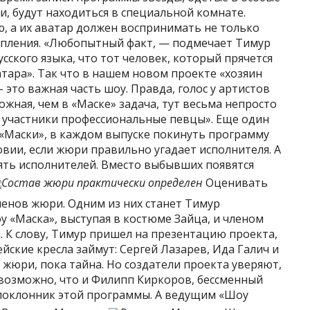
, будут находиться в специальной комнате.
, а их аватар должен воспринимать не только
упления. «Любопытный факт, — подмечает Тимур
сского языка, что тот человек, который прячется
атара». Так что в нашем новом проекте «хозяин
 это важная часть шоу. Правда, голос у артистов
ложная, чем в «Маске» задача, тут весьма непросто
се участники профессиональные певцы». Еще один
 «Маски», в каждом выпуске покинуть программу
овии, если жюри правильно угадает исполнителя. А
ять исполнителей. Вместо выбывших появятся
Состав жюри практически определен
Оценивать
ленов жюри. Одним из них станет Тимур
у «Маска», выступая в костюме Зайца, и членом
 К слову, Тимур пришел на презентацию проекта,
йские кресла займут: Сергей Лазарев, Ида Галич и
жюри, пока тайна. Но создатели проекта уверяют,
 возможно, что и Филипп Киркоров, бессменный
 поклонник этой программы. А ведущим «Шоу