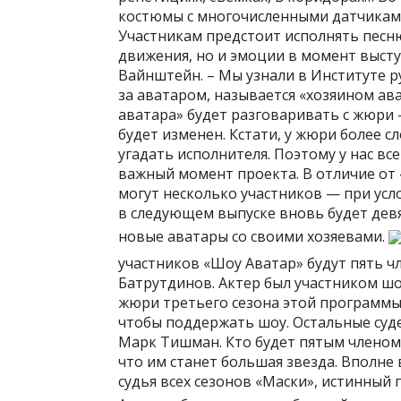
костюмы с многочисленными датчиками
Участникам предстоит исполнять песню
движения, но и эмоции в момент выст
Вайнштейн. – Мы узнали в Институте ру
за аватаром, называется «хозяином ав
аватара» будет разговаривать с жюри –
будет изменен. Кстати, у жюри более с
угадать исполнителя. Поэтому у нас в
важный момент проекта. В отличие от
могут несколько участников — при усл
в следующем выпуске вновь будет дев
новые аватары со своими хозяевами.
участников «Шоу Аватар» будут пять ч
Батрутдинов. Актер был участником шо
жюри третьего сезона этой программы.
чтобы поддержать шоу. Остальные суде
Марк Тишман. Кто будет пятым членом 
что им станет большая звезда. Вполне
судья всех сезонов «Маски», истинный