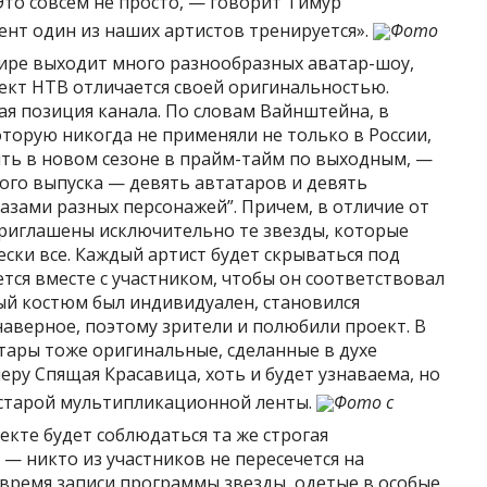
то совсем не просто, — говорит Тимур
ент один из наших артистов тренируется».
Фото
ире выходит много разнообразных аватар-шоу,
ект НТВ отличается своей оригинальностью.
 позиция канала. По словам Вайнштейна, в
оторую никогда не применяли не только в России,
ить в новом сезоне в прайм-тайм по выходным, —
ого выпуска — девять автатаров и девять
зами разных персонажей”. Причем, в отличие от
риглашены исключительно те звезды, которые
ски все. Каждый артист будет скрываться под
ся вместе с участником, чтобы он соответствовал
ый костюм был индивидуален, становился
аверное, поэтому зрители и полюбили проект. В
атары тоже оригинальные, сделанные в духе
меру Спящая Красавица, хоть и будет узнаваема, но
з старой мультипликационной ленты.
Фото с
екте будет соблюдаться та же строгая
 — никто из участников не пересечется на
 время записи программы звезды, одетые в особые