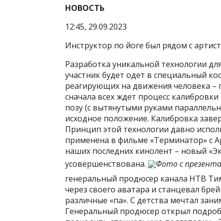
НОВОСТЬ
12:45, 29.09.2023
Инструктор по йоге был рядом с артис
Разработка уникальной технологии для
участник будет одет в специальный ко
реагирующих на движения человека – по
сначала всех ждет процесс калибровки –
позу (с вытянутыми руками параллельн
исходное положение. Калибровка завер
Принцип этой технологии давно испол
применена в фильме «Терминатор» с А
наших последних кинолент – новый «Эк
усовершенствована.
Фото с презент
генеральный продюсер канала НТВ Тиму
через своего аватара и станцевал брей
различные «па». С детства мечтал зани
Генеральный продюсер открыл подробн