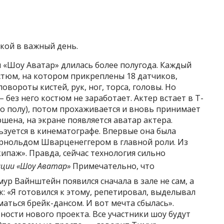
ткой в важный день.
 «Шоу Аватар» длилась более полугода. Каждый
стюм, на котором прикреплены 18 датчиков,
вороты кистей, рук, ног, торса, головы. Но
 без него костюм не заработает. Актер встает в Т-
о полу), потом прохаживается и вновь принимает
шена, на экране появляется аватар актера.
ьзуется в кинематографе. Впервые она была
рнольдом Шварценеггером в главной роли. Из
ипаж». Правда, сейчас технология сильно
ации «Шоу Аватар»
Примечательно, что
р Вайнштейн появился сначала в зале не сам, а
к: «Я готовился к этому, репетировал, выделывал
маться брейк-дансом. И вот мечта сбылась».
ости нового проекта. Все участники шоу будут