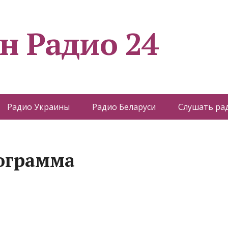
н Радио 24
Радио Украины
Радио Беларуси
Слушать ра
рограмма