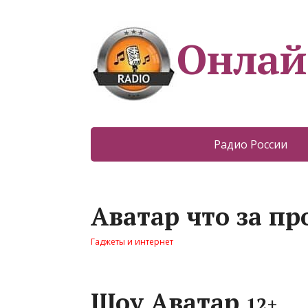
Онлай
Радио России
Аватар что за п
Гаджеты и интернет
Шоу Аватар
12+