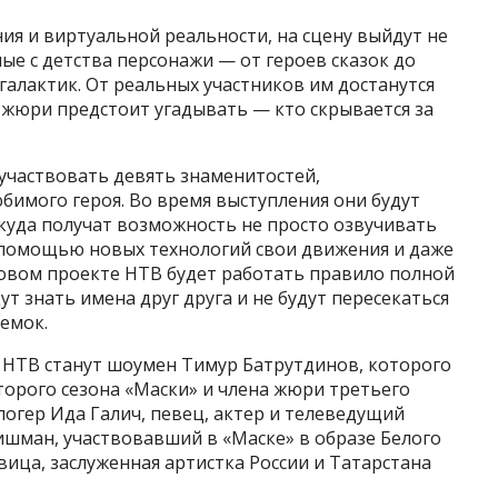
ия и виртуальной реальности, на сцену выйдут не
е с детства персонажи — от героев сказок до
галактик. От реальных участников им достанутся
 жюри предстоит угадывать — кто скрывается за
участвовать девять знаменитостей,
бимого героя. Во время выступления они будут
куда получат возможность не просто озвучивать
с помощью новых технологий свои движения и даже
новом проекте НТВ будет работать правило полной
т знать имена друг друга и не будут пересекаться
ъемок.
НТВ станут шоумен Тимур Батрутдинов, которого
торого сезона «Маски» и члена жюри третьего
логер Ида Галич, певец, актер и телеведущий
ишман, участвовавший в «Маске» в образе Белого
вица, заслуженная артистка России и Татарстана