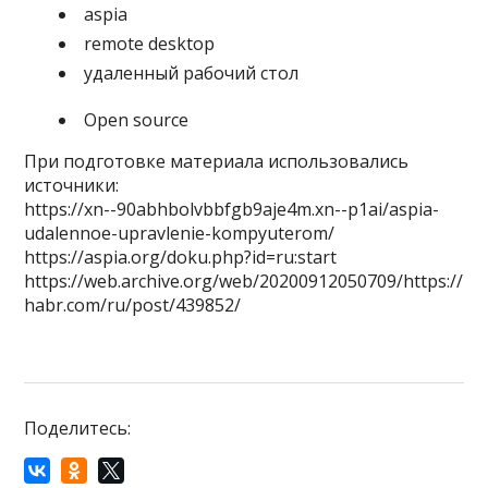
aspia
remote desktop
удаленный рабочий стол
Open source
При подготовке материала использовались
источники:
https://xn--90abhbolvbbfgb9aje4m.xn--p1ai/aspia-
udalennoe-upravlenie-kompyuterom/
https://aspia.org/doku.php?id=ru:start
https://web.archive.org/web/20200912050709/https://
habr.com/ru/post/439852/
Поделитесь: