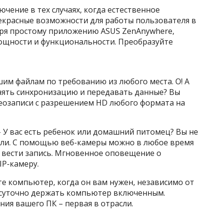
чение в тех случаях, когда естественное
рекрасные возможности для работы пользователя в
аря простому приложению ASUS ZenAnywhere,
мощности и функциональности. Преобразуйте
вашим файлам по требованию из любого места. О! А
лнять синхронизацию и передавать данные? Вы
еозаписи с разрешением HD любого формата на
 У вас есть ребенок или домашний питомец? Вы не
дали. С помощью веб-камеры можно в любое время
 вести запись. Мгновенное оповещение о
IP-камеру.
е компьютер, когда он вам нужен, независимо от
лосуточно держать компьютер включенным.
ия вашего ПК – первая в отрасли.