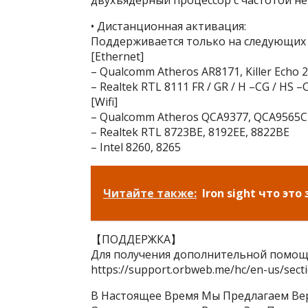
двухъядерный процессор с частотой не 
• Дистанционная активация:
Поддерживается только на следующих 
[Ethernet]
– Qualcomm Atheros AR8171, Killer Echo 2
– Realtek RTL 8111 FR / GR / H –CG / HS
[Wifi]
– Qualcomm Atheros QCA9377, QCA9565C
– Realtek RTL 8723BE, 8192EE, 8822BE
– Intel 8260, 8265
Читайте также:
Iron sight что эт
【ПОДДЕРЖКА】
Для получения дополнительной помощи
https://support.orbweb.me/hc/en-us/sec
В Настоящее Время Мы Предлагаем Верс