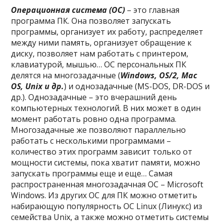
Операционная система (ОС)
– это главная
программа ПК. Она позволяет запускать
программы, организует их работу, распределяет
между ними память, организует обращение к
диску, позволяет нам работать с принтером,
клавиатурой, мышью… ОС персональных ПК
делятся на многозадачные (
Windows,
OS
/2,
Mac
OS
,
Unix
и др.
) и однозадачные (MS-DOS, DR-DOS и
др.). Однозадачные – это вчерашний день
компьютерных технологий. В них может в один
момент работать ровно одна программа.
Многозадачные же позволяют параллельно
работать с несколькими программами –
количество этих программ зависит только от
мощности системы, пока хватит памяти, можно
запускать программы еще и еще… Самая
распространенная многозадачная ОС – Microsoft
Windows. Из других ОС для ПК можно отметить
набирающую популярность ОС Linux (Линукс) из
семейства Unix, а также можно отметить системы