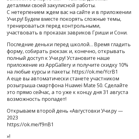
деталями своей закулисной работы.
С нетерпением ждем вас на сайте и в приложении
Учи.ру! Будем вместе покорять сложные темы,
тренироваться перед контрольными,
участвовать в проказах завриков Гриши и Сони.
Последние деньки перед школой… Время гладить
форму, собирать рюкзак и, конечно, открывать
полный доступ к Учи.ру! Установите наше
приложение из AppGallery и получите скидку 10%
на любые курсы и пакеты: https://ok.me/YcrB1
А еще вы автоматически станете участником
розыгрыша смартфона Huawei Mate 50. Сделайте
это прямо сейчас, а то уже к концу дня 31 августа
возможность пропадет!
Открываем второй день «Августовки Учи.ру —
2023
https://ok.me/f9nB1
»!