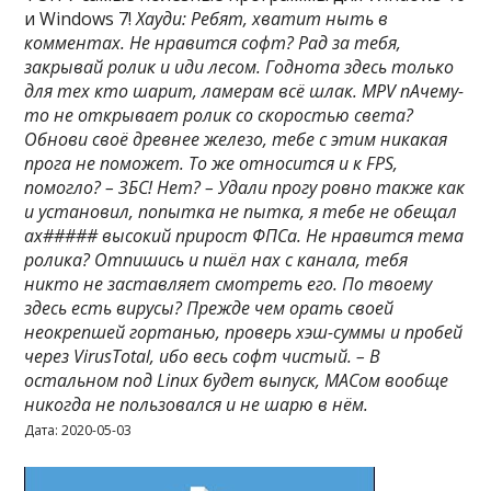
и Windows 7!
Хауди: Ребят, хватит ныть в
комментах. Не нравится софт? Рад за тебя,
закрывай ролик и иди лесом. Годнота здесь только
для тех кто шарит, ламерам всё шлак. MPV пАчему-
то не открывает ролик со скоростью света?
Обнови своё древнее железо, тебе с этим никакая
прога не поможет. То же относится и к FPS,
помогло? – ЗБС! Нет? – Удали прогу ровно также как
и установил, попытка не пытка, я тебе не обещал
ах##### высокий прирост ФПСа. Не нравится тема
ролика? Отпишись и пшёл нах с канала, тебя
никто не заставляет смотреть его. По твоему
здесь есть вирусы? Прежде чем орать своей
неокрепшей гортанью, проверь хэш-суммы и пробей
через VirusTotal, ибо весь софт чистый. – В
остальном под Linux будет выпуск, MACом вообще
никогда не пользовался и не шарю в нём.
Дата: 2020-05-03