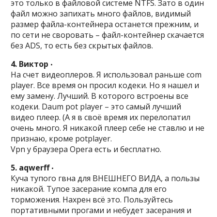
это только в файловой системе NTFS. Зато в один
файл можно запихать много файлов, видимый
размер файла-контейнера останется прежним, и
по сети не своровать – файл-контейнер скачается
без ADS, то есть без скрытых файлов.
4. Виктор
•
На счет видеоплеров. Я использовал раньше соm
player. Все время он просил кодеки. Но я нашел и
ему замену. Лучший. В которого встроены все
кодеки. Daum pot player – это самый лучший
видео плеер. (А я в своё время их перелопатил
очень много. Я никакой плеер себе не ставлю и не
признаю, кроме potplayer.
Vpn у браузера Opera есть и бесплатно.
5. aqwerff
•
Куча тупого гвна для ВНЕШНЕГО ВИДА, а пользы
никакой. Тупое засерание компа для его
торможения. Нахрен всё это. Пользуйтесь
портативными прогами и небудет засерания и