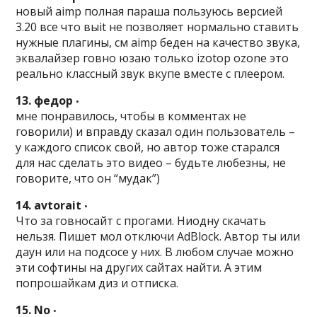
новый aimp полная параша пользуюсь версией
3.20 все что выit не позволяет нормально ставить
нужные плагины, см aimp беден на качество звука,
эквалайзер говно юзаю только izotop ozone это
реально классный звук вкупе вместе с плеером.
13. федор
•
мне понравилось, чтобы в комментах не
говорили) и вправду сказал один пользователь –
у каждого список свой, но автор тоже старался
для нас сделать это видео – будьте любезны, не
говорите, что он “мудак”)
14. avtorait
•
Что за говносайт с прогами. Ниодну скачать
нельзя. Пишет мол отключи AdBlock. Автор ты или
даун или на подсосе у них. В любом случае можно
эти софтины на других сайтах найти. А этим
попрошайкам диз и отписка.
15. No
•