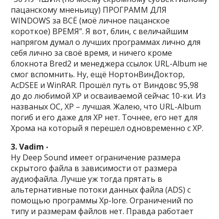
пацанскому мненьицу) ПРОГРАММ ДЛЯ
WINDOWS за ВСЁ (моё личное пацанское
короткое) ВРЕМЯ”. Я вот, блин, с величайшим
напрягом думал о лучших программах лично для
себя лично за своё время, и ничего кроме
блокнота Bred2 и менеджера ссылок URL-Album не
смог вспомнить. Ну, ещё НортонВинДоктор,
AcDSEE и WinRAR. Прошёл путь от Виндовс 95,98
до до любимой ХР и осваиваемой сейчас 10-ки. Из
названых ОС, ХР – лучшая. Жалею, что URL-Album
погиб и его даже для ХР нет. Точнее, его нет для
Хрома на который я перешел одновременно с ХР.
3. Vadim
•
Ну Deep Sound имеет ограничение размера
скрытого файла в зависимости от размера
аудиофайла. Лучше уж тогда прятать в
альтернативные потоки данных файла (ADS) с
помощью программы Xp-lore. Ограничений по
типу и размерам файлов нет. Правда работает