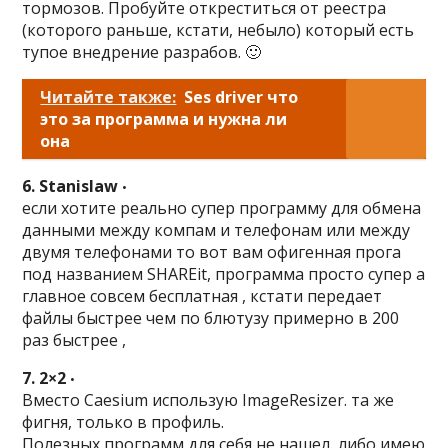
тормозов. Пробуйте откреститься от реестра
(которого раньше, кстати, небыло) который есть
тупое внедрение разрабов. 🙂
Читайте также:
Ses driver что
это за программа и нужна ли
она
6. Stanislaw
•
если хотите реально супер программу для обмена
данными между компам и телефонам или между
двумя телефонами то вот вам офигенная прога
под названием SHAREit, программа просто супер а
главное совсем бесплатная , кстати передает
файлы быстрее чем по блютузу примерно в 200
раз быстрее ,
7. 2×2
•
Вместо Caesium использую ImageResizer. та же
фигня, только в профиль.
Полезных программ для себя не нашел, либо имею