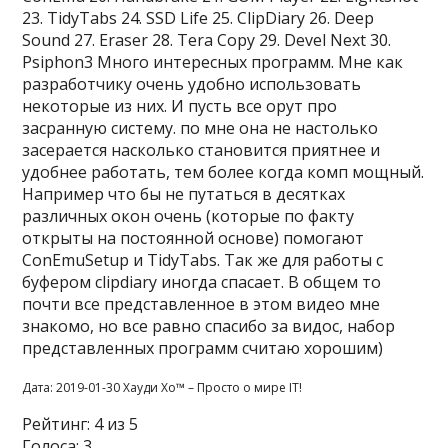
23. TidyTabs 24. SSD Life 25. ClipDiary 26. Deep
Sound 27. Eraser 28. Tera Copy 29. Devel Next 30.
Psiphon3 Много интересных программ. Мне как
разработчику очень удобно использовать
некоторые из них. И пусть все орут про
засранную систему. по мне она не настолько
засерается насколько становится приятнее и
удобнее работать, тем более когда комп мощный.
Например что бы не путаться в десятках
различных окон очень (которые по факту
открыты на постоянной основе) помогают
ConEmuSetup и TidyTabs. Так же для работы с
буфером clipdiary иногда спасает. В общем то
почти все представленное в этом видео мне
знакомо, но все равно спасибо за видос, набор
представленных программ считаю хорошим)
Дата: 2019-01-30 Хауди Хо™ – Просто о мире IT!
Рейтинг: 4 из 5
Голоса: 3