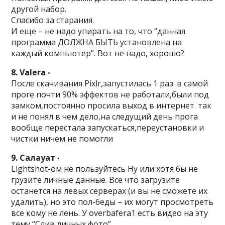
другой набор.
Спасибо за старания.
И еще – не надо упирать на то, что “данная
программа ДОЛЖНА БЫТЬ установлена на
каждый компьютер”. Вот не надо, хорошо?
8. Valera
•
После скачивания Pixlr,запустилась 1 раз. в самой
проге почти 90% эффектов не работали,были под
замком,постоянно просила выход в интернет. так
и не понял в чем дело,на следущий день прога
вообще перестала запускаться,переустановки и
чистки ничем не помогли
9. Салауат
•
Lightshot-ом не пользуйтесь Ну или хотя бы не
грузите личные данные. Все что загрузите
останется на левых серверах (и вы не сможете их
удалить), но это пол-беды – их могут просмотреть
все кому не лень. У overbafera1 есть видео на эту
тему “Слив личных фото”.