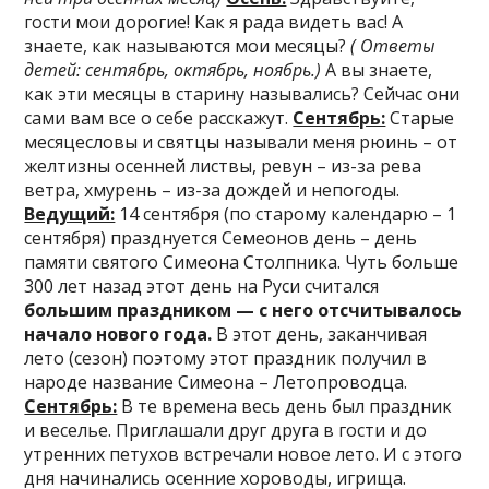
гости мои дорогие! Как я рада видеть вас! А
знаете, как называются мои месяцы?
( Ответы
детей: сентябрь, октябрь, ноябрь.)
А вы знаете,
как эти месяцы в старину назывались? Сейчас они
сами вам все о себе расскажут.
Сентябрь:
Старые
месяцесловы и святцы называли меня рюинь – от
желтизны осенней листвы, ревун – из-за рева
ветра, хмурень – из-за дождей и непогоды.
Ведущий:
14 сентября (по старому календарю – 1
сентября) празднуется Семеонов день – день
памяти святого Симеона Столпника. Чуть больше
300 лет назад этот день на Руси считался
большим праздником — с него отсчитывалось
начало нового года.
В этот день, заканчивая
лето (сезон) поэтому этот праздник получил в
народе название Симеона – Летопроводца.
Сентябрь:
В те времена весь день был праздник
и веселье. Приглашали друг друга в гости и до
утренних петухов встречали новое лето. И с этого
дня начинались осенние хороводы, игрища.