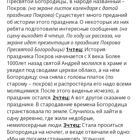
Пресвятой Богородицы., в народе названный –
Покров.
(на экране листок календаря с датой
праздника Покрова)
Существует много преданий
об истории этого праздника. О некоторых из них
ребята подготовили интересные сообщения.
(на
сцену выходят 4 чтеца. По ходу их рассказа, на
экране идет презентация о празднике Покрова
Пресвятой Богородицы)
1чтец:
История
праздника Покров начинается с X века. Более
1000лет назад святой Андрей молился в храме и
увидел под сводами церкви облако, а на нём
Богородицу; она сняла с головы платок (по
старому – покров) и распростёрла его надо всеми
молящимися. После этого виденье исчезло, а
праздник остался.
2чтец:
А вот другое сказание о
празднике. В стародавние времена Богородица
странствовала по земле. Случилось ей зайти в
одну деревню, где жили недобрые,
немилосердные люди.
3чтец:
Стала проситься
Богородица на ночлег, и везде отвечали ей одно:
«Мы не пускаем странников!». Услышал