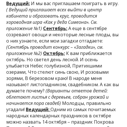
Ведущий:
И мы вас приглашаем поиграть в игру.
( Ведущий приглашает всех выйти в центр
кабинета и образовать круг, проводится
хороводная игра «Как у деда Симеона». См.
приложение №1)
Сентябрь:
А еще в сентябре
созревают овощи и некоторые лесные плоды, вы
о них узнаете, если мои загадки отгадаете:
(Сентябрь проводит конкурс – «Загадки», см.
приложение №2)
Октябрь;
К вам приближается
октябрь. Но светел день лесной. И осень
улыбается Небес голубизной, Притихшими
озерами, Что стелют синь свою, И розовыми
зорями, В березовом краю! В народе меня
называют листопадником, свадебником. А как вы
думаете почему?
(Варианты ответов детей:
облетают листья с деревьев, собран урожай и
начинается пора свадеб)
Молодцы, правильно
угадали!
Ведущий:
Одним из самых почитаемых
народных календарных праздников в октябре
можно назвать 14 октября – праздник Покрова