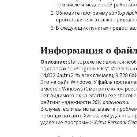
том числе и медленной работы 
Обновите программу
startUp Appl
производителя (ссылка приведен
В следующих пунктах предоставл
Информация о файле
Описание:
startUp.exe не является нео
подпапках “C:\Program Files”. Известн
14,832 байт (21% всех случаев), 9,728 ба
Это не файл Windows. У файла поставл
вместе с Windows (Смотрите ключ реестр
нет видимого окна. StartUp.exe спосо
рейтинг надежности
30% опасности
.
В случае, если вы испытываете проблем
помощи на сайте Xvirus, или удалить п
удаление программ >
Xvirus Personal Cle