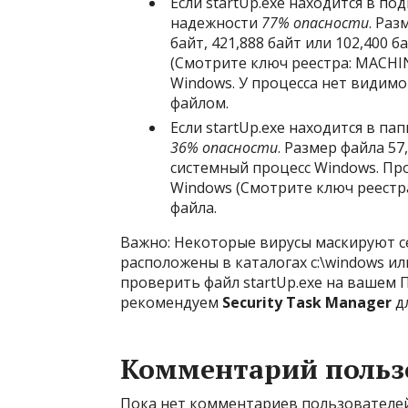
Если startUp.exe находится в по
надежности
77% опасности
. Раз
байт, 421,888 байт или 102,400 
(Смотрите ключ реестра: MACHINE
Windows. У процесса нет видимог
файлом.
Если startUp.exe находится в па
36% опасности
. Размер файла 57
системный процесс Windows. Про
Windows (Смотрите ключ реестра:
файла.
Важно: Некоторые вирусы маскируют себ
расположены в каталогах c:\windows ил
проверить файл startUp.exe на вашем П
рекомендуем
Security Task Manager
д
Комментарий польз
Пока нет комментариев пользователей