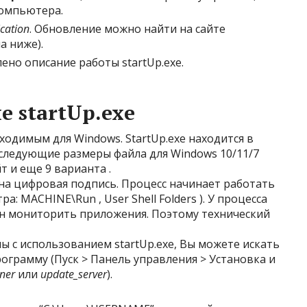
компьютера.
ication
. Обновление можно найти на сайте
а ниже).
ено описание работы startUp.exe.
 startUp.exe
бходимым для Windows. StartUp.exe находится в
ы следующие размеры файла для Windows 10/11/7
йт и еще 9 варианта .
ена цифровая подпись. Процесс начинает работать
а: MACHINE\Run , User Shell Folders ). У процесса
бен мониторить приложения. Поэтому технический
ы с использованием startUp.exe, Вы можете искать
рограмму (Пуск > Панель управления > Установка и
aner
или
update_server
).