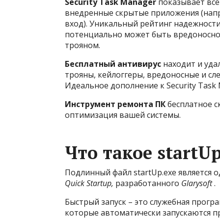
Security Task Manager
показывает все
внедренные скрытые приложения (напр
вход). Уникальный рейтинг надежности
потенциально может быть вредоносно
трояном.
Бесплатный aнтивирус
находит и уда
трояны, кейлоггеры, вредоносные и сл
Идеальное дополнение к Security Task 
Инструмент ремонта ПК
бесплатное с
оптимизация вашей системы.
Что такое startUp
Подлинный файл startUp.exe является
Quick Startup,
разработанного
Glarysoft
.
Быстрый запуск – это служебная прогр
которые автоматически запускаются при