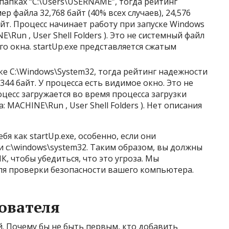
дпапках “C:\Users\USERNAME”, тогда рейтинг
мер файла 32,768 байт (40% всех случаев), 24,576
байт. Процесс начинает работу при запуске Windows
\Run , User Shell Folders ). Это не системный файл
о окна. startUp.exe представляется сжатым
пке C:\Windows\System32, тогда рейтинг надежности
,344 байт. У процесса есть видимое окно. Это не
цесс загружается во время процесса загрузки
 MACHINE\Run , User Shell Folders ). Нет описания
я как startUp.exe, особенно, если они
и c:\windows\system32. Таким образом, вы должны
К, чтобы убедиться, что это угроза. Мы
ля проверки безопасности вашего компьютера.
ователя
. Почему бы не быть первым, кто добавить