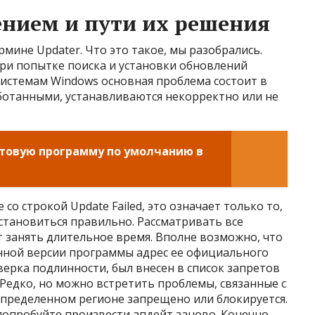
нием и пути их решения
ермине Updater. Что это такое, мы разобрались.
при попытке поиска и установки обновлений
истемам Windows основная проблема состоит в
аботанными, устанавливаются некорректно или не
чтовую программу по умолчанию в
со строкой Update Failed, это означает только то,
становиться правильно. Рассматривать все
т занять длительное время. Вполне возможно, что
нной версии программы адрес ее официального
верка подлинности, был внесен в список запретов
 Редко, но можно встретить проблемы, связанные с
определенном регионе запрещено или блокируется.
попробуйте произвести апдейт заново. Конечно,