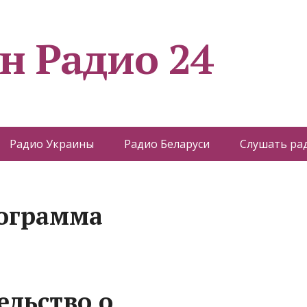
н Радио 24
Радио Украины
Радио Беларуси
Слушать ра
рограмма
ельство о