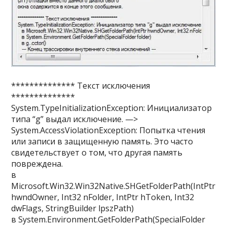
************** Текст исключения
**************
System.TypeInitializationException: Инициализатор
типа “g” выдал исключение. —>
System.AccessViolationException: Попытка чтения
или записи в защищенную память. Это часто
свидетельствует о том, что другая память
повреждена.
в
Microsoft.Win32.Win32Native.SHGetFolderPath(IntPtr
hwndOwner, Int32 nFolder, IntPtr hToken, Int32
dwFlags, StringBuilder lpszPath)
в System.Environment.GetFolderPath(SpecialFolder