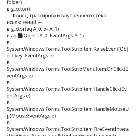
folder)
в g..cctor()
— Конец трассировки внутреннего стека
исключений —
в g..ctor(aq A_0, ᜃ A_1)
в aq.᜽(Object A_0, EventArgs A_1)
в
System.Windows.Forms.ToolStripItem.RaiseEvent(Obj
ect key, EventArgs e)
в
System.Windows.Forms.ToolStripMenuItem.OnClick(E
ventArgs e)
в
System.Windows.Forms.ToolStripItem.HandleClick(Ev
entArgs e)
в
System.Windows.Forms.ToolStripItem.HandleMouseU
p(MouseEventArgs e)
в
System.Windows.Forms.ToolStripItem.FireEventIntera
ctive(EventArgs e, ToolStripItemEventType met)