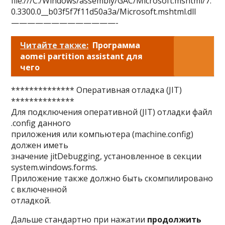
file:///C:/Windows/assembly/GAC/Microsoft.mshtml/7.
0.3300.0__b03f5f7f11d50a3a/Microsoft.mshtml.dll
—————————————-
Читайте также:
Программа
aomei partition assistant для
чего
************** Оперативная отладка (JIT)
**************
Для подключения оперативной (JIT) отладки файл
.config данного
приложения или компьютера (machine.config)
должен иметь
значение jitDebugging, установленное в секции
system.windows.forms.
Приложение также должно быть скомпилировано
с включенной
отладкой.
Дальше стандартно при нажатии
продолжить