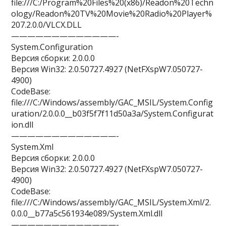
file:///C:/Program%20Files%20(x86)/Readon%20Techn
ology/Readon%20TV%20Movie%20Radio%20Player%
207.2.0.0/VLCX.DLL
—————————————-
System.Configuration
Версия сборки: 2.0.0.0
Версия Win32: 2.0.50727.4927 (NetFXspW7.050727-
4900)
CodeBase:
file:///C:/Windows/assembly/GAC_MSIL/System.Config
uration/2.0.0.0__b03f5f7f11d50a3a/System.Configurat
ion.dll
—————————————-
System.Xml
Версия сборки: 2.0.0.0
Версия Win32: 2.0.50727.4927 (NetFXspW7.050727-
4900)
CodeBase:
file:///C:/Windows/assembly/GAC_MSIL/System.Xml/2.
0.0.0__b77a5c561934e089/System.Xml.dll
—————————————-