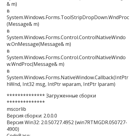
& m)
в
System.Windows.Forms.ToolStripDropDown.WndProc
(Message& m)
в
System.Windows.Forms.Control.ControlNativeWindo
w.OnMessage(Message& m)
в
System.Windows.Forms.Control.ControlNativeWindo
w.WndProc(Message& m)
в
System.Windows.Forms.NativeWindow.Callback(IntPtr
hWnd, Int32 msg, IntPtr wparam, IntPtr lparam)
************** Загруженные сборки
**************
mscorlib
Версия сборки: 2.0.0.0
Версия Win32: 2.0.50727.4952 (win7RTMGDR.050727-
4900)
CodeBase: