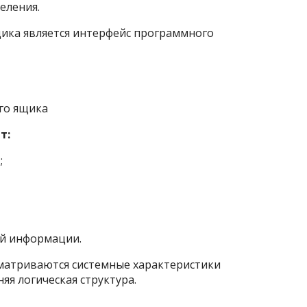
еления.
ика является интерфейс программного
го ящика
т:
;
ей информации.
матриваются системные характеристики
яя логическая структура.