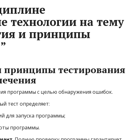
циплине
 технологии на тему
тия и принципы
”
и принципы тестирования
печения
ния программы с целью обнаружения ошибок.
ый тест определяет:
ий для запуска программы;
боты программы.
риант
. Полную проверку программы гарантирует