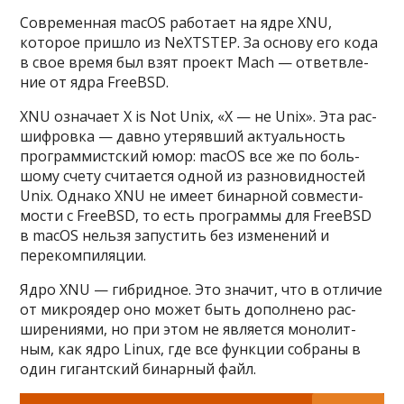
Сов­ремен­ная macOS работа­ет на ядре XNU,
которое приш­ло из NeXTSTEP. За осно­ву его кода
в свое вре­мя был взят про­ект Mach — ответ­вле­
ние от ядра FreeBSD.
XNU озна­чает X is Not Unix, «X — не Unix». Эта рас­
шифров­ка — дав­но уте­ряв­ший акту­аль­ность
прог­раммист­ский юмор: macOS все же по боль­
шому сче­ту счи­тает­ся одной из раз­новид­ностей
Unix. Одна­ко XNU не име­ет бинар­ной сов­мести­
мос­ти с FreeBSD, то есть прог­раммы для FreeBSD
в macOS нель­зя запус­тить без изме­нений и
переком­пиляции.
Яд­ро XNU — гиб­ридное. Это зна­чит, что в отли­чие
от мик­роядер оно может быть допол­нено рас­
ширени­ями, но при этом не явля­ется монолит­
ным, как ядро Linux, где все фун­кции соб­раны в
один гигант­ский бинар­ный файл.