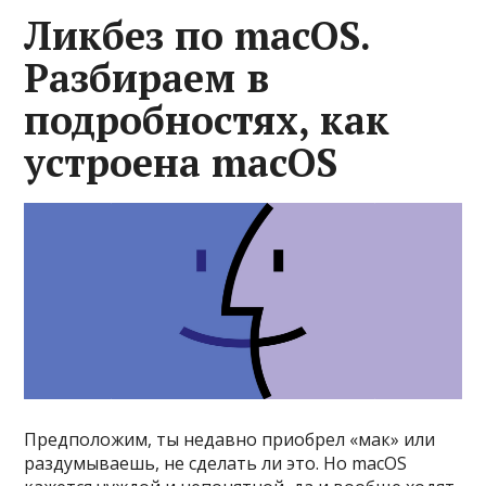
Ликбез по macOS.
Разбираем в
подробностях, как
устроена macOS
Пред­положим, ты недав­но при­обрел «мак» или
раз­думыва­ешь, не сде­лать ли это. Но macOS