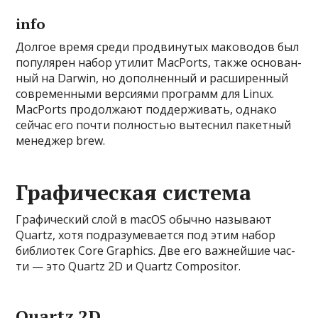
info
Дол­гое вре­мя сре­ди прод­винутых маково­дов был
популя­рен набор ути­лит MacPorts, так­же осно­ван­
ный на Darwin, но допол­ненный и рас­ширен­ный
сов­ремен­ными вер­сиями прог­рамм для Linux.
MacPorts про­дол­жают под­держи­вать, одна­ко
сей­час его поч­ти пол­ностью вытес­нил пакет­ный
менед­жер brew.
Графическая система
Гра­фичес­кий слой в macOS обыч­но называ­ют
Quartz, хотя под­разуме­вает­ся под этим набор
биб­лиотек Core Graphics. Две его важ­ней­шие час­
ти — это Quartz 2D и Quartz Compositor.
Quartz 2D