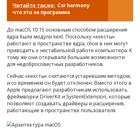
Читайте также:
Csr harmony
что это за программа
До macOS 10.15 основным спо­собом рас­ширения
ядра были модули kext. Пос­коль­ку «кек­сты»
работа­ют в прос­транс­тве ядра, сбои в них могут
при­водить к нес­табиль­ной работе компь­юте­ра. К
тому же они откры­вали боль­шие воз­можнос­ти
для недоб­росовес­тных раз­работ­чиков.
Сей­час «кек­сты» счи­тают­ся уста­рев­шим методом,
и со вре­менем он будет отклю­чен. Вмес­то это­го в
Apple пред­лага­ют раз­работ­чикам исполь­зовать
фрей­мвор­ки DriverKit и SystemExtension, которые
поз­воля­ют соз­давать драй­веры и рас­ширения,
работа­ющие в прос­транс­тве поль­зовате­ля.