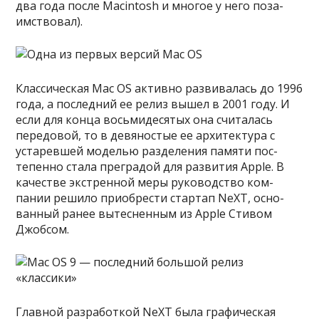
два года пос­ле Macintosh и мно­гое у него поза­
имс­тво­вал).
Клас­сичес­кая Mac OS активно раз­вивалась до 1996
года, а пос­ледний ее релиз вышел в 2001 году. И
если для кон­ца вось­мидеся­тых она счи­талась
передо­вой, то в девянос­тые ее архи­тек­тура с
уста­рев­шей моделью раз­деления памяти пос­
тепен­но ста­ла прег­радой для раз­вития Apple. В
качес­тве экс­трен­ной меры руководс­тво ком­
пании решило при­обрести стар­тап NeXT, осно­
ван­ный ранее вытес­ненным из Apple Сти­вом
Джоб­сом.
Глав­ной раз­работ­кой NeXT была гра­фичес­кая