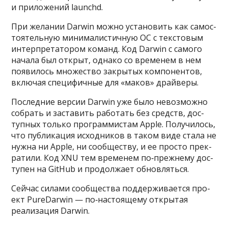
и при­ложе­ний launchd.
При желании Darwin мож­но уста­новить как самос­
тоятель­ную минима­лис­тичную ОС с тек­сто­вым
интер­пре­тато­ром команд. Код Darwin с самого
начала был открыт, одна­ко со вре­менем в нем
появи­лось мно­жес­тво зак­рытых ком­понен­тов,
вклю­чая спе­цифич­ные для «маков» драй­веры.
Пос­ледние вер­сии Darwin уже было невоз­можно
соб­рать и зас­тавить работать без средств, дос­
тупных толь­ко прог­раммис­там Apple. Получи­лось,
что пуб­ликация исходни­ков в таком виде ста­ла не
нуж­на ни Apple, ни сооб­щес­тву, и ее прос­то прек­
ратили. Код XNU тем вре­менем по‑преж­нему дос­
тупен на GitHub и про­дол­жает обновлять­ся.
Сей­час силами сооб­щес­тва под­держи­вает­ся про­
ект PureDarwin — по‑нас­тояще­му откры­тая
реали­зация Darwin.