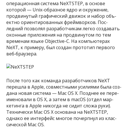
опе­раци­онная сис­тема NeXTSTEP, в осно­ве
которой — Unix-образное ядро и окру­жение,
прод­винутый гра­фичес­кий дви­жок и набор объ­
ектно ори­енти­рован­ных фрей­мвор­ков. Пос­
ледний поз­волял раз­работ­чикам лег­ко соз­давать
окон­ные при­ложе­ния на прод­винутом по тем
вре­менам язы­ке Objective-C. На компь­юте­рах
NeXT, к при­меру, был соз­дан про­тотип пер­вого
веб‑бра­узе­ра.
Пос­ле того как коман­да раз­работ­чиков NeXT
переш­ла в Apple, сов­мес­тны­ми уси­лиями была соз­
дана новая сис­тема — Mac OS X. Поз­днее ее пере­
име­нова­ли в OS X, а затем в macOS (отдел мар­
кетин­га в Apple никог­да не сидит сло­жа руки).
Тех­ничес­ки Mac OS X осно­вана на NeXTSTEP,
одна­ко ее интерфейс мно­гое почер­пнул из клас­
сичес­кой Mac OS.