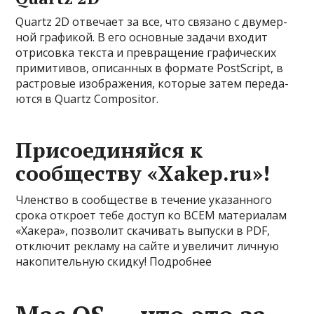
Quartz 2D отве­чает за все, что свя­зано с дву­мер­
ной гра­фикой. В его основные задачи вхо­дит
отри­сов­ка тек­ста и прев­ращение гра­фичес­ких
при­мити­вов, опи­сан­ных в фор­мате PostScript, в
рас­тро­вые изоб­ражения, которые затем переда­
ются в Quartz Compositor.
Присоединяйся к
сообществу «Xakep.ru»!
Членство в сообществе в течение указанного
срока откроет тебе доступ ко ВСЕМ материалам
«Хакера», позволит скачивать выпуски в PDF,
отключит рекламу на сайте и увеличит личную
накопительную скидку! Подробнее