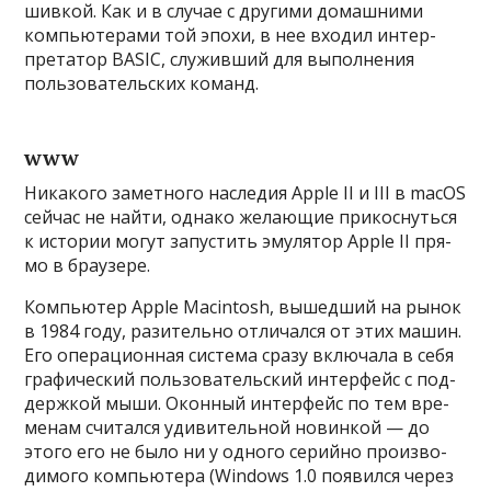
шив­кой. Как и в слу­чае с дру­гими домаш­ними
компь­юте­рами той эпо­хи, в нее вхо­дил интер­
пре­татор BASIC, слу­жив­ший для выпол­нения
поль­зователь­ских команд.
www
Ни­како­го замет­ного нас­ледия Apple II и III в macOS
сей­час не най­ти, одна­ко жела­ющие при­кос­нуть­ся
к исто­рии могут запус­тить эму­лятор Apple II пря­
мо в бра­узе­ре.
Компь­ютер Apple Macintosh, вышед­ший на рынок
в 1984 году, разитель­но отли­чал­ся от этих машин.
Его опе­раци­онная сис­тема сра­зу вклю­чала в себя
гра­фичес­кий поль­зователь­ский интерфейс с под­
дер­жкой мыши. Окон­ный интерфейс по тем вре­
менам счи­тал­ся уди­витель­ной новин­кой — до
это­го его не было ни у одно­го серий­но про­изво­
димо­го компь­юте­ра (Windows 1.0 появил­ся через