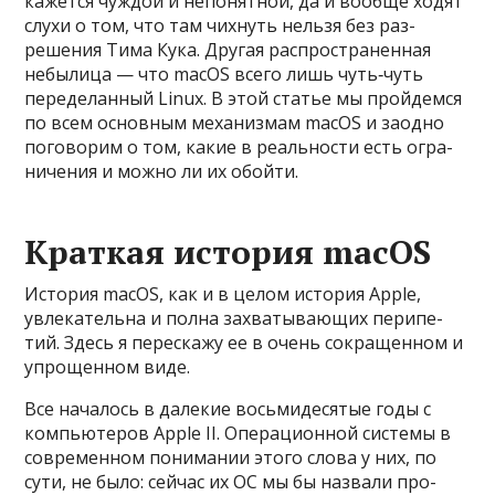
кажет­ся чуж­дой и непонят­ной, да и вооб­ще ходят
слу­хи о том, что там чих­нуть нель­зя без раз­
решения Тима Кука. Дру­гая рас­простра­нен­ная
небыли­ца — что macOS все­го лишь чуть‑чуть
переде­лан­ный Linux. В этой статье мы прой­дем­ся
по всем основным механиз­мам macOS и заод­но
погово­рим о том, какие в реаль­нос­ти есть огра­
ниче­ния и мож­но ли их обой­ти.
Краткая история macOS
Ис­тория macOS, как и в целом исто­рия Apple,
увле­катель­на и пол­на зах­ватыва­ющих перипе­
тий. Здесь я перес­кажу ее в очень сок­ращен­ном и
упро­щен­ном виде.
Все началось в далекие вось­мидеся­тые годы с
компь­юте­ров Apple II. Опе­раци­онной сис­темы в
сов­ремен­ном понима­нии это­го сло­ва у них, по
сути, не было: сей­час их ОС мы бы наз­вали про­