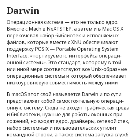
Darwin
Опе­раци­онная сис­тема — это не толь­ко ядро.
Вмес­те с Mach в NeXTSTEP, а затем и в Mac OS X
переко­чевал набор биб­лиотек и исполня­емых
фай­лов, которые вмес­те с XNU обес­печива­ют
под­дер­жку POSIX — Portable Operating System
Interface, «пор­тиру­емо­го интерфей­са опе­раци­
онной сис­темы». Это стан­дарт, которо­му в той
или иной мере соот­ветс­тву­ют все Unix-образные
опе­раци­онные сис­темы и который обес­печива­ет
низ­коуров­невую сов­мести­мость меж­ду ними.
В macOS этот слой называ­ется Darwin и по сути
пред­став­ляет собой самос­тоятель­ную опе­раци­
онную сис­тему. Сюда не вхо­дят гра­фичес­кая сре­да
и биб­лиоте­ки, нуж­ные для работы окон­ных при­
ложе­ний, но вхо­дят ядро, драй­веры, сетевой стек,
набор сис­темных и поль­зователь­ских ути­лит
коман­дной стро­ки, а так­же сис­тема запус­ка служб