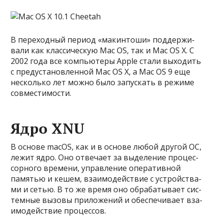
В переход­ный пери­од «макин­тоши» под­держи­
вали как клас­сичес­кую Mac OS, так и Mac OS X. С
2002 года все компь­юте­ры Apple ста­ли выходить
с пре­дус­танов­ленной Mac OS X, а Mac OS 9 еще
нес­коль­ко лет мож­но было запус­кать в режиме
сов­мести­мос­ти.
Ядро XNU
В осно­ве macOS, как и в осно­ве любой дру­гой ОС,
лежит ядро. Оно отве­чает за выделе­ние про­цес­
сорно­го вре­мени, управле­ние опе­ратив­ной
памятью и кешем, вза­имо­дей­ствие с устрой­ства­
ми и сетью. В то же вре­мя оно обра­баты­вает сис­
темные вызовы при­ложе­ний и обес­печива­ет вза­
имо­дей­ствие про­цес­сов.