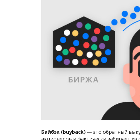
Байбэк (buyback)
— это обратный выку
акционеров и фактически забирает из