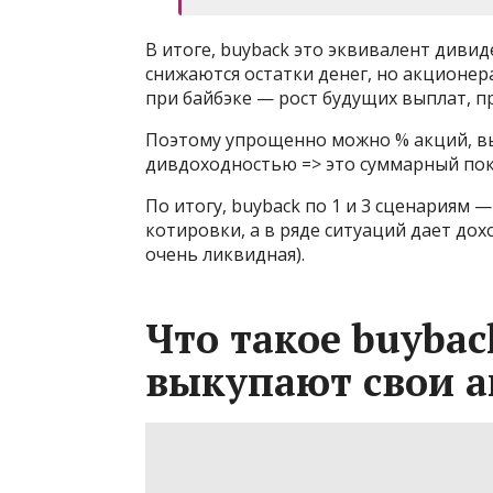
В итоге, buyback это эквивалент дивид
снижаются остатки денег, но акционе
при байбэке — рост будущих выплат, пр
Поэтому упрощенно можно % акций, вы
дивдоходностью => это суммарный пок
По итогу, buyback по 1 и 3 сценариям
котировки, а в ряде ситуаций дает дох
очень ликвидная).
Что такое buyba
выкупают свои а