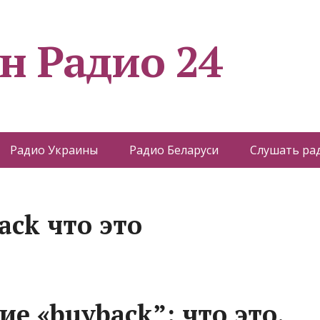
н Радио 24
Радио Украины
Радио Беларуси
Слушать ра
ack что это
е «buyback”: что это,