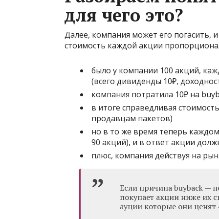
для чего это?
Далее, компания может его погасить, и
стоимость каждой акции пропорциона
было у компании 100 акций, каж
(всего дивиденды 10₽, доходнос
компания потратила 10₽ на buyb
в итоге справедливая стоимост
продавцам пакетов)
но в то же время теперь каждом
90 акций), и в ответ акции дол
плюс, компания действуя на ры
Если причина buyback — н
покупает акции ниже их 
ауции которые они ценят