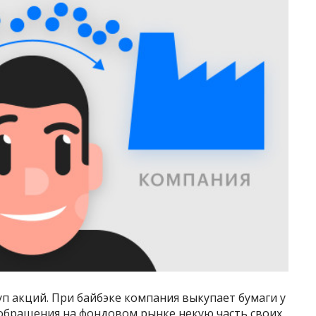
п акций. При байбэке компания выкупает бумаги у
 обращения на фондовом рынке некую часть своих