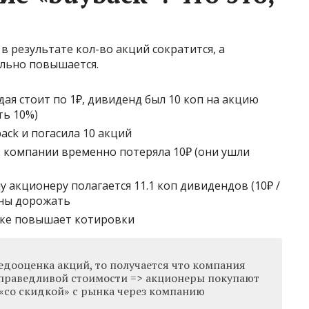
 в результате кол-во акций сократится, а
льно повышается.
дая стоит по 1₽, дивиденд был 10 коп на акцию
ть 10%)
ack и погасила 10 акций
ь компании временно потеряла 10₽ (они ушли
у акционеру полагается 11.1 коп дивидендов (10₽ /
жны дорожать
нке повышает котировки
едооценка акций, то получается что компания
справедливой стоимости => акционеры покупают
 «со скидкой» с рынка через компанию