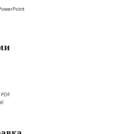
PowerPoint
ми
 PDF
DF
равка