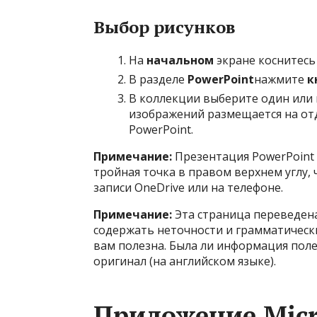
Выбор рисунков
На
начальном
экране коснитесь
В разделе
PowerPoint
нажмите
к
В коллекции выберите один или 
изображений размещается на от
PowerPoint.
Примечание:
Презентация PowerPoint 
тройная точка в правом верхнем углу, 
записи OneDrive или на телефоне.
Примечание:
Эта страница переведена
содержать неточности и грамматически
вам полезна. Была ли информация поле
оригинал (на английском языке).
Приложение Micro