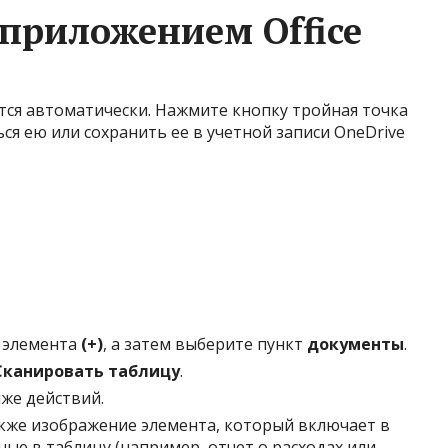
 приложением Office
ся автоматически. Нажмите кнопку тройная точка
ся ею или сохранить ее в учетной записи OneDrive
 элемента
(+)
, а затем выберите пункт
документы
.
Сканировать таблицу
.
же действий.
же изображение элемента, который включает в
ные в таблицу (например, отчет о расходах или