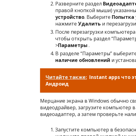
Разверните раздел
Видеоадапт
правой кнопкой мыши) указанны
устройство
. Выберите
Попытка 
нажмите
Удалить
и перезагруз
После перезагрузки компьютер
чтобы открыть раздел “Параметр
>
Параметры
.
В разделе “Параметры” выберит
наличие обновлений
и установ
Читайте также:
Instant apps что 
Андроид
Мерцание экрана в Windows обычно св
видеодрайвер, загрузите компьютер в
видеоадаптер, а затем проверьте нал
Запустите компьютер в безопас