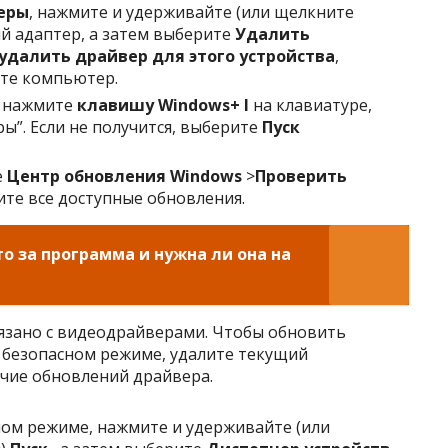
еры
, нажмите и удерживайте (или щелкните
й адаптер, а затем выберите
Удалить
удалить драйвер для этого устройства
,
ите компьютер.
а нажмите
клавишу Windows
+ I
на клавиатуре,
ы”. Если не получится, выберите
Пуск
е
Центр обновления Windows
>
Проверить
ите все доступные обновления.
это за программа и нужна ли она на
язано с видеодрайверами. Чтобы обновить
 безопасном режиме, удалите текущий
ичие обновлений драйвера.
ном режиме, нажмите и удерживайте (или