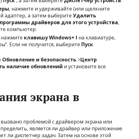
и)
Пуск
, а затем выберите
Диспетчер устройств
.
еры
, нажмите и удерживайте (или щелкните
й адаптер, а затем выберите
Удалить
программы драйверов для этого устройства
,
ите компьютер.
а нажмите
клавишу Windows
+ I
на клавиатуре,
ы”. Если не получится, выберите
Пуск
е
Обновление и безопасность
>
Центр
ть наличие обновлений
и установите все
ания экрана в
 вызвано проблемой с драйвером экрана или
ределить, является ли драйвер или приложение
т ли диспетчер задач. Затем на основе этой