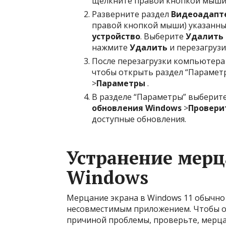
щелкните правой кнопкой мыш
Разверните раздел
Видеоадапт
правой кнопкой мыши) указанны
устройство
. Выберите
Удалить 
нажмите
Удалить
и перезагруз
После перезагрузки компьютер
чтобы открыть раздел “Параметр
>
Параметры
.
В разделе “Параметры” выберит
обновления Windows
>
Провери
доступные обновления.
Устранение мерц
Windows
Мерцание экрана в Windows 11 обычно
несовместимым приложением. Чтобы оп
причиной проблемы, проверьте, мерцае