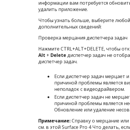
информации вам потребуется обновить
удалить приложение.
Чтобы узнать больше, выберите любой
дополнительных сведений:
Проверка мерцания диспетчера задач
Нажмите CTRL+ALT+DELETE, чтобы откр
Alt
+
Delete
диспетчер задач не отобр
диспетчер задач.
Если диспетчер задач мерцает и
причиной проблемы является вид
неполадок с видеодрайвером.
Если диспетчер задач не мерцае
причиной проблемы является нес
Обновление или удаление несо
Примечание:
Справку о мерцание или 
см. в этой Surface Pro 4 Что делать, е