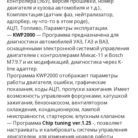
контролера (ЭБУ), версия прошивки, номер
двигателя и кузова автомобиля и т.д.).,
Комплектация (датчик фаз, нейтрализатор,
адсорбер, ну что-то в этом роде).,
АЦП, Топливо, Параметры эксплуатации.
—
KWP2000
— Программа предназначена для
диагностики автомобилей УАЗ, ГАЗ и ВАЗ,
оснащёнными электронной системой управления
двигателем с контроллерами Микас-11 и Bosch
M7.9.7 и их модификаций, диагностика через K-
line адаптер.
Программа KWP2000 отображает параметры
работы двигателя, ошибки, графические
показания, коды АЦП, пропуски зажигания. Имеет
возможность управления форсунками, катушкой
зажигания, бензонасосом, вентилятором
охлаждения, кондиционером, лампой
неисправности, стартером, впускным клапаном.
— Программа
Chip tuning ver.1.25
-, позволяет
настраивать и калибровать системы управления
двигателем, для изменения нравов работы