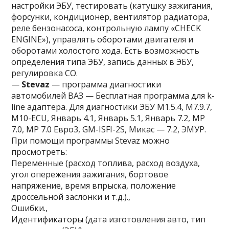
настройки ЭБУ, тестировать (катушку зажигания,
форсунки, кондиционер, вентилятор радиатора,
реле бензонасоса, контрольную лампу «CHECK
ENGINE»), управлять оборотами двигателя и
оборотами холостого хода. Есть возможность
определения типа ЭБУ, запись данных в ЭБУ,
регулировка СО.
—
Stevaz
— программа диагностики
автомобилей ВАЗ — Бесплатная программа для k-
line адаптера. Для диагностики ЭБУ М1.5.4, М7.9.7,
М10-ECU, Январь 4.1, Январь 5.1, Январь 7.2, МР
7.0, МР 7.0 Евро3, GM-ISFI-2S, Микас — 7.2, ЭМУР.
При помощи программы Stevaz можно
просмотреть:
Переменные (расход топлива, расход воздуха,
угол опережения зажигания, бортовое
напряжение, время впрыска, положение
дроссельной заслонки и т.д.).,
Ошибки.,
Идентификаторы (дата изготовления авто, тип