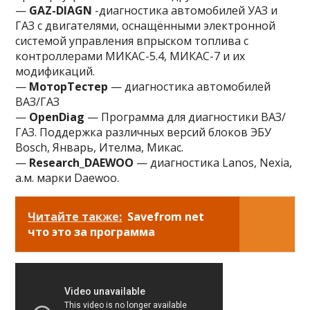
—
GAZ-DIAGN
-диагностика автомобилей УАЗ и
ГАЗ с двигателями, оснащёнными электронной
системой управления впрыском топлива с
контроллерами МИКАС-5.4, МИКАС-7 и их
модификаций.
—
МоторТестер
— диагностика автомобилей
ВАЗ/ГАЗ
—
OpenDiag
— Программа для диагностики ВАЗ/
ГАЗ. Поддержка различных версий блоков ЭБУ
Bosch, Январь, Ителма, Микас.
—
Research_DAEWOO
— диагностика Lanos, Nexia,
а.м. марки Daewoo.
Читайте также:
Savefrom net
что это за программа