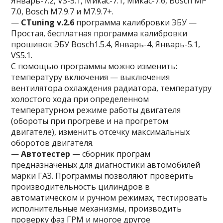
Январь-7.2, VS-5.1, Микас-7.1, Микас-7.6, Bosch MP
7.0, Bosch M7.9.7 и M7.9.7+.
—
CTuning v.2.6
программа калибровки ЭБУ —
Простая, бесплатная программа калибровки
прошивок ЭБУ Bosch1.5.4, Январь-4, Январь-5.1,
VS5.1.
С помощью программы можно изменить:
температуру включения — выключения
вентилятора охлаждения радиатора, температуру
холостого хода при определенном
температурном режиме работы двигателя
(обороты при прогреве и на прогретом
двигателе), изменить отсечку максимальных
оборотов двигателя.
—
Автотестер
— сборник програм
предназначеных для диагностики автомобилей
марки ГАЗ. Программы позволяют проверить
производительность цилиндров в
автоматическом и ручном режимах, тестировать
исполнительные механизмы, производить
проверку фаз ГРМ и многое другое