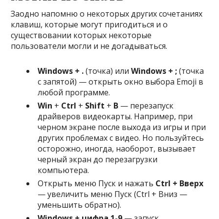
Заодно напомню о некоторых других сочетаниях
клавиш, которые могут пригодиться и о
существовании которых некоторые
пользователи могли и не догадываться.
Windows + .
(точка) или
Windows + ;
(точка
с запятой) — открыть окно выбора Emoji в
любой программе.
Win
+
Ctrl
+
Shift
+
B
— перезапуск
драйверов видеокарты. Например, при
черном экране после выхода из игры и при
других проблемах с видео. Но пользуйтесь
осторожно, иногда, наоборот, вызывает
черный экран до перезагрузки
компьютера.
Открыть меню Пуск и нажать
Ctrl + Вверх
— увеличить меню Пуск (Ctrl + Вниз —
уменьшить обратно).
Windows + цифра 1-9
— запуск