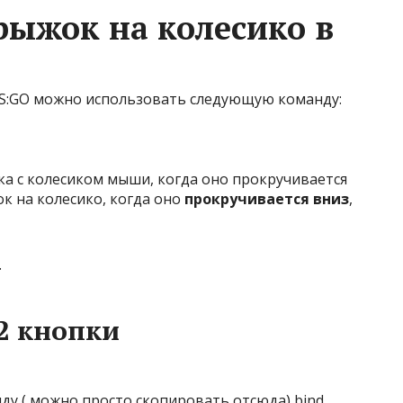
рыжок на колесико в
CS:GO можно использовать следующую команду:
а с колесиком мыши, когда оно прокручивается
ок на колесико, когда оно
прокручивается вниз
,
.
2 кнопки
 ( можно просто скопировать отсюда) bind