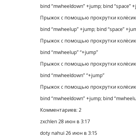
bind “mwheeldown” +jump; bind “space” 
Прыжок с помощью прокрутки колёсик
bind “mwheelup” +jump; bind “space” +ju
Прыжок с помощью прокрутки колёси
bind “mwheelup” “+jump”
Прыжок с помощью прокрутки колёси
bind “mwheeldown” “+jump”
Прыжок с помощью прокрутки колёсик
bind “mwheeldown” +jump; bind “mwheel
Комментариев: 2
zxchlen 28 июн в 3:17
doty nahui 26 июн в 3:15