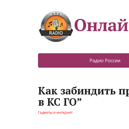
Онлай
Радио России
Как забиндить п
в КС ГО”
Гаджеты и интернет