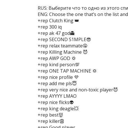
RUS: Выберите что то одно из этого сп
ENG: Choose the one that’s on the list and 
+rep Clutch King 👑
+rep 300 iq
+rep ak 47 god👻
+rep SECOND S1MPLE😎
+rep relax teammate🤤
+rep Killing Machine 😈
+rep AWP GOD 💢
+rep kind person💯
+rep ONE TAP MACHINE 💢
+rep nice profile 💜
+rep add me pls😇
+rep very nice and non-toxic player😈
+rep AYYYY LMAO
+rep nice flicks👽
+rep king deagle💥
+rep best👹
+rep killer👺
+rep Good player