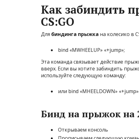
Как забиндить п
CS:GO
Для
биндинга прыжка
на колесико в 
bind «MWHEELUP» «+jump»;
Эта команда связывает действие прыжк
вверх. Если вы хотите забиндить прыж
используйте следующую команду:
или bind «MHEELDOWN» «+jump»
Бинд на прыжок на 
Открываем консоль
Прописываем следующую команду