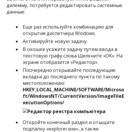
дилемму, потребуется редактировать системные
данные:
Еще раз используйте комбинацию для
открытия диспетчера Windows.
Активируйте новую задачу.
В окошке укажите задачу путем ввода в
текстовую графу слова Щелкните «ОК». На
экране отобразится «Редактор».
Поочередно открывайте последующие
вкладки до последнего пункта по такому
местоположению:
HKEY
_
LOCAL
_
MACHINE
/
SOFTWARE
/
Microso
ft
/
WindowsNT
/
CurrentVersion
/
Image
File
E
xecution
Options
/
Откройте конечный раздел и отыщите
подпапку «explorer.exe», а также