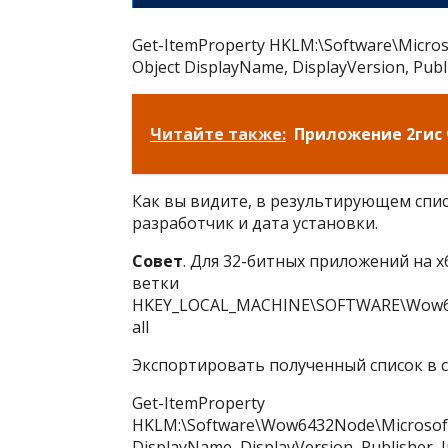
Get-ItemProperty HKLM:\Software\Microso
Object DisplayName, DisplayVersion, Publi
Читайте также:
Приложение 2гис 
Как вы видите, в результирующем спис
разработчик и дата установки.
Совет
. Для 32-битных приложений на x
ветки
HKEY_LOCAL_MACHINE\SOFTWARE\Wow643
all
Экспортировать полученный список в c
Get-ItemProperty
HKLM:\Software\Wow6432Node\Microsoft\W
DisplayName, DisplayVersion, Publisher, I