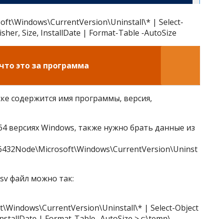
ft\Windows\CurrentVersion\Uninstall\* | Select-
sher, Size, InstallDate | Format-Table -AutoSize
что это за программа
ке содержится имя программы, версия,
64 версиях Windows, также нужно брать данные из
2Node\Microsoft\Windows\CurrentVersion\Uninst
sv файл можно так:
indows\CurrentVersion\Uninstall\* | Select-Object
nstallDate | Format-Table -AutoSize > c:\temp\