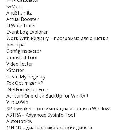
RPN Calculator
SyMon
AntiShtirlitz
Actual Booster
ITWorkTimer
Event Log Explorer
Work With Registry – программа для очистки
реестра
ConfigInspector
Uninstall Tool
VideoTester
xStarter
Clean My Registry
Fox Optimizer XP
iNetFormFiller Free
Acritum One-click BackUp for WinRAR
VirtuaWin
XP Tweaker – оптимизация и защита Windows
ASTRA – Advanced Sysinfo Tool
AutoHotkey
MHDD – диагностика жестких дисков