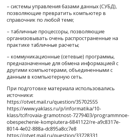
– системы управления базами данных (СУБД),
позволяющие превратить компьютер в
справочник по любой теме;
– табличные процессоры, позволяющие
организовывать очень распространенные на
практике табличные расчеты;
– коммуникационные (сетевые) программы,
предназначенные для обмена информацией с
другими компьютерами, объединенными с
данным в компьютерную сеть.
При подготовке материала использовались
источники:
https://otvet.mail.ru/question/35702555
https://www.yaklass.ru/p/informatika/10-
klass/tcifrovaia-gramotnost-7279403/programmnoe-
obespechenie-kompiutera-6841122/re-a9c8317e-
8014-4e02-888a-dc895a8cc7e8
https://otvet.mail.ru/question/33728331