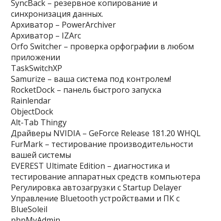
SyncBack – резервное копирование и
синхронизация данных.
Архиватор – PowerArchiver
Архиватор – IZArc
Orfo Switcher – проверка орфографии в любом
приложении
TaskSwitchXP
Samurize – ваша система под контролем!
RocketDock – панель быстрого запуска
Rainlendar
ObjectDock
Alt-Tab Thingy
Драйверы NVIDIA – GeForce Release 181.20 WHQL
FurMark – тестирование производительности
вашей системы
EVEREST Ultimate Edition – диагностика и
тестирование аппаратных средств компьютера
Регулировка автозагрузки с Startup Delayer
Управление Bluetooth устройствами и ПК с
BlueSoleil
phpMyAdmin