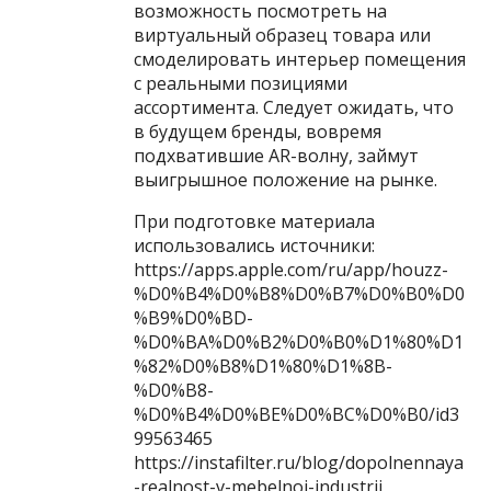
возможность посмотреть на
виртуальный образец товара или
смоделировать интерьер помещения
с реальными позициями
ассортимента. Следует ожидать, что
в будущем бренды, вовремя
подхватившие AR-волну, займут
выигрышное положение на рынке.
При подготовке материала
использовались источники:
https://apps.apple.com/ru/app/houzz-
%D0%B4%D0%B8%D0%B7%D0%B0%D0
%B9%D0%BD-
%D0%BA%D0%B2%D0%B0%D1%80%D1
%82%D0%B8%D1%80%D1%8B-
%D0%B8-
%D0%B4%D0%BE%D0%BC%D0%B0/id3
99563465
https://instafilter.ru/blog/dopolnennaya
-realnost-v-mebelnoj-industrii