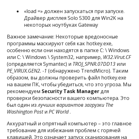
«load =» должен запускаться при запуске.
Драйвер дисплея Solo 5300 для Win2K на
некоторых ноутбуках Gateway
Важное замечание: Некоторые вредоносные
программы маскируют себя как hotkey.exe,
особенно если они находятся в папке C: \ Windows
или C: \ Windows \ System32, например,
W32.Virut.CF
(определяется Symantec) и
TROJ_SPNR.07DD13
или
PE_VIRUX.GEN2. -1
(обнаружено TrendMicro). Таким
образом, вы должны проверить файл hotkey.exe
на вашем ПК, чтобы убедиться, что это угроза. Мы
рекомендуем
Security Task Manager
для
проверки безопасности вашего компьютера. Это
был один из
лучших вариантов загрузки
The
Washington Post
и
PC World
.
Аккуратный и опрятный компьютер – это главное
требование для избежания проблем с горячей
клавишей. Это означает запуск сканирования на