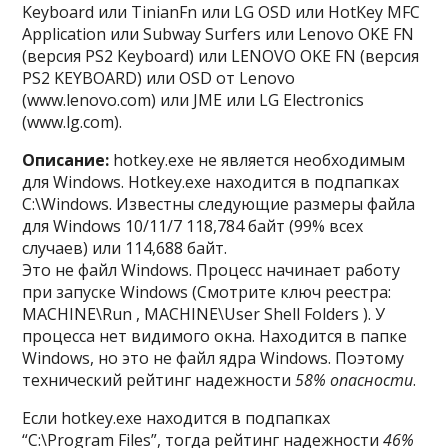
Keyboard или TinianFn или LG OSD или HotKey MFC
Application или Subway Surfers или Lenovo OKE FN
(версия PS2 Keyboard) или LENOVO OKE FN (версия
PS2 KEYBOARD) или OSD от Lenovo
(www.lenovo.com) или JME или LG Electronics
(www.lg.com).
Описание:
hotkey.exe не является необходимым
для Windows. Hotkey.exe находится в подпапках
C:\Windows. Известны следующие размеры файла
для Windows 10/11/7 118,784 байт (99% всех
случаев) или 114,688 байт.
Это не файл Windows. Процесс начинает работу
при запуске Windows (Смотрите ключ реестра:
MACHINE\Run , MACHINE\User Shell Folders ). У
процесса нет видимого окна. Находится в папке
Windows, но это не файл ядра Windows. Поэтому
технический рейтинг надежности
58% опасности
.
Если hotkey.exe находится в подпапках
“C:\Program Files”, тогда рейтинг надежности
46%