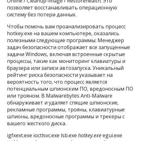
Online / Cleanup-image / Restorehealth. Это
позволяет восстанавливать операционную
систему без потери данных.
Чтобы помочь вам проанализировать процесс
hotkey.exe на вашем компьютере, оказались
полезными следующие программы: Менеджер
задач безопасности отображает все запущенные
задачи Windows, включая встроенные скрытые
процессы, такие как мониторинг клавиатуры и
браузера или записи автозапуска. Уникальный
рейтинг риска безопасности указывает на
вероятность того, что процесс является
потенциальным шпионским ПО, вредоносным ПО
или трояном. B Malwarebytes Anti-Malware
обнаруживает и удаляет спящие шпионские,
рекламные программы, трояны, клавиатурные
шпионы, вредоносные программы и трекеры с
вашего жесткого диска.
igfxext.exe ioctlsvc.exe lsb.exe
hotkey.exe
egui.exe