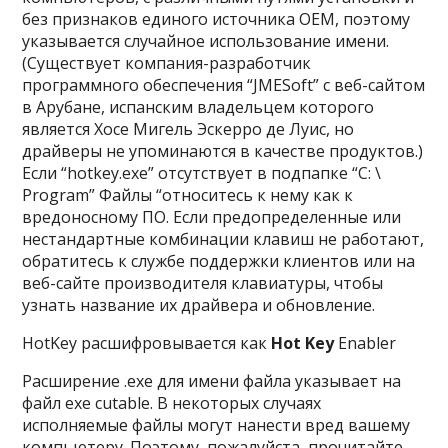
без признаков единого источника OEM, поэтому
указывается случайное использование имени.
(Существует компания-разработчик
программного обеспечения “JMESoft” с веб-сайтом
в Арубане, испанским владельцем которого
является Хосе Мигель Эскерро де Луис, но
драйверы не упоминаются в качестве продуктов.)
Если “hotkey.exe” отсутствует в подпапке “C: \
Program” Файлы “относитесь к нему как к
вредоносному ПО. Если предопределенные или
нестандартные комбинации клавиш не работают,
обратитесь к службе поддержки клиентов или на
веб-сайте производителя клавиатуры, чтобы
узнать название их драйвера и обновление.
HotKey расшифровывается как
Hot
Key
Enabler
Расширение .exe для имени файла указывает на
файл exe cutable. В некоторых случаях
исполняемые файлы могут нанести вред вашему
компьютеру. Поэтому, пожалуйста, прочитайте