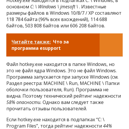
Hotkey.exe находится в подпапках C: \ Windows, в
основном
C: \ Windows \ jmesoft \
. Известные
размеры файлов в Windows 10/8/7 / XP составляют
118 784 байта (96% всех вхождений), 114 688
байтов, 503 808 байтов или 606 208 байтов.
Читайте также:
Что за
программа esupport
Файл hotkey.exe находится в папке Windows, но
это не файл ядра Windows. Это не файл Windows.
Программа запускается при запуске Windows (см.
Раздел реестра: MACHINE \ Run, MACHINE \ Папки
оболочки пользователя, Run). Программа не
видна. Поэтому технический рейтинг надежности
58% опасности.
Однако вам следует также
прочитать отзывы пользователей.
Если hotkey.exe находится в подпапках “C: \
Program Files”, тогда рейтинг надежности
44%