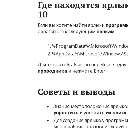
Где находятся ярлы
10
Если вы хотите найти ярлыки
програм
обратиться к следующим
папкам
:
%ProgramData%\Microsoft\Window
%AppData%\Microsoft\Windows\St
Для того чтобы быстро перейти в одну 
проводника
и нажмите Enter.
Советы и выводы
Знание местоположения ярлыко
упростить
и ускорить
их поиск
Для создания ярлыков програм
меню рабочего
стола
и следуйт