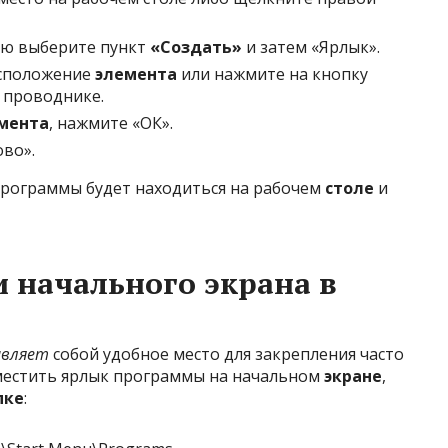
ню выберите пункт
«Создать»
и затем «Ярлык».
асположение
элемента
или нажмите на кнопку
в проводнике.
мента
, нажмите «ОК».
ово».
 программы будет находиться на рабочем
столе
и
и начального экрана в
авляет
собой удобное место для закрепления часто
местить ярлык программы на начальном
экране
,
пке
: