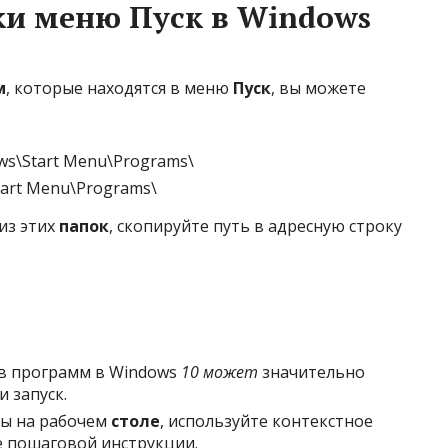
ки меню Пуск в Windows
м
, которые находятся в меню
Пуск
, вы можете
s\Start Menu\Programs\
art Menu\Programs\
из этих
папок
, скопируйте путь в адресную строку
в программ в Windows
10 может
значительно
и запуск.
мы на рабочем
столе
, используйте контекстное
е пошаговой инструкции.