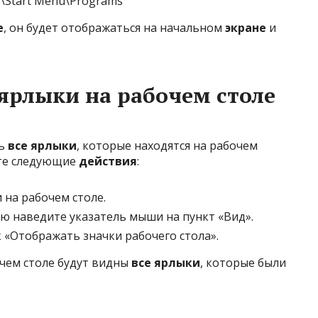
\Start Menu\Programs
е
, он будет отображаться на начальном
экране
и
 ярлыки на рабочем столе
ть
все ярлыки
, которые находятся на рабочем
те следующие
действия
:
на рабочем столе.
ю наведите указатель мыши на пункт «Вид».
 «Отображать значки рабочего стола».
очем столе будут видны
все ярлыки
, которые были