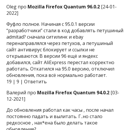
Oleg про
Mozilla Firefox Quantum 96.0.2
[24-01-
2022]
Фуфло полное. Начиная с 95.0.1 версии
“разработчики” стали в код добавлять петушиный
admitad? сначала ситилинк и ebay
перенаправлялся через петухов, а петушиный
сайт антивирус блокирует и ссылки не
открываются. В версии 96 ещё и яндекс
добавился, сайт AliExpress перестал корректно
работать. Откатился на 95.0 версию, отключил
обновления, пока всё нормально работает.
19 | 9 | Ответить
Валерий про
Mozilla Firefox Quantum 94.0.2
[03-
12-2021]
До обновления работал как часы , после начал
постоянно падать и вылитать. Г..но стало
редкосное , нах*ена было делать такое
обновление?