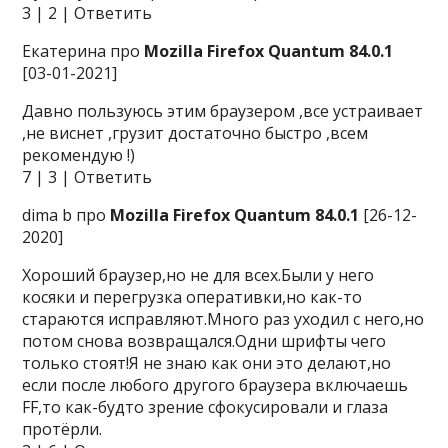
3 | 2 | Ответить
Екатерина про
Mozilla Firefox Quantum 84.0.1
[03-01-2021]
Давно пользуюсь этим браузером ,все устраивает
,не виснет ,грузит достаточно быстро ,всем
рекомендую !)
7 | 3 | Ответить
dima b про
Mozilla Firefox Quantum 84.0.1
[26-12-
2020]
Хороший браузер,но не для всех.Были у него
косяки и перегрузка оперативки,но как-то
стараются исправляют.Много раз уходил с него,но
потом снова возвращался.Одни шрифты чего
только стоят!Я не знаю как они это делают,но
если после любого другого браузера включаешь
FF,то как-будто зрение сфокусировали и глаза
протёрли.