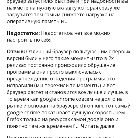
браузер запустился быстрее и при надобности вы
нажмете на нужную вкладку которая сразу же
загрузится тем самым снижаете нагрузка на
оперативную память и …
Недостатки:
Недостатков нет все можно
настроить по себя.
Отзыв:
Отличный браузер пользуюсь им с первых
версий были у него такие моменты что в 2х
релизах постоянно происходило обрушение
программы она просто выключалась с
предупреждение о падении программы. это
исправили (мы пережили те моменты) и вот
браузер растет и становится все лучше и лучше. в
то время как google chrome совсем не долго на
рынке и основан на браузере chromium. тот самый
google chrime показывает лучшую скорость чем
firefox только на ресурсах самой google оно и
понятно там же временем f … Читать далее
При подготовке материала использовались