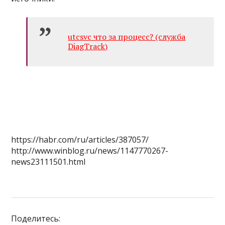
utcsvc что за процесс? (служба
DiagTrack)
https://habr.com/ru/articles/387057/
http://www.winblog.ru/news/1147770267-
news23111501.html
Поделитесь: