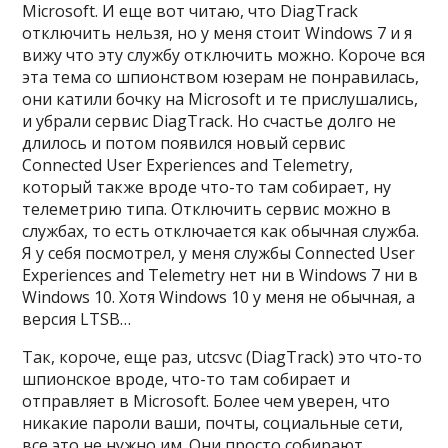
Microsoft. И еще вот читаю, что DiagTrack
отключить нельзя, но у меня стоит Windows 7 и я
вижу что эту службу отключить можно. Короче вся
эта тема со шпионством юзерам не понравилась,
они катили бочку на Microsoft и те прислушались,
и убрали сервис DiagTrack. Но счастье долго не
длилось и потом появился новый сервис
Connected User Experiences and Telemetry,
который также вроде что-то там собирает, ну
телеметрию типа. Отключить сервис можно в
службах, то есть отключается как обычная служба.
Я у себя посмотрел, у меня службы Connected User
Experiences and Telemetry нет ни в Windows 7 ни в
Windows 10. Хотя Windows 10 у меня не обычная, а
версия LTSB…
Так, короче, еще раз, utcsvc (DiagTrack) это что-то
шпионское вроде, что-то там собирает и
отправляет в Microsoft. Более чем уверен, что
никакие пароли ваши, почты, социальные сети,
все это не нужно им. Они просто собирают