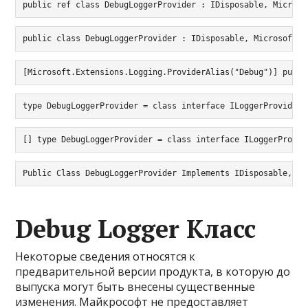
public ref class DebugLoggerProvider : IDisposable, Microso
public class DebugLoggerProvider : IDisposable, Microsoft.E
[Microsoft.Extensions.Logging.ProviderAlias("Debug")] publi
type DebugLoggerProvider = class interface ILoggerProvider 
[] type DebugLoggerProvider = class interface ILoggerProvid
Public Class DebugLoggerProvider Implements IDisposable, IL
Debug Logger Класс
Некоторые сведения относятся к
предварительной версии продукта, в которую до
выпуска могут быть внесены существенные
изменения. Майкрософт не предоставляет