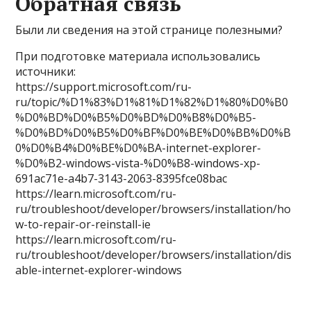
Обратная связь
Были ли сведения на этой странице полезными?
При подготовке материала использовались
источники:
https://support.microsoft.com/ru-
ru/topic/%D1%83%D1%81%D1%82%D1%80%D0%B0
%D0%BD%D0%B5%D0%BD%D0%B8%D0%B5-
%D0%BD%D0%B5%D0%BF%D0%BE%D0%BB%D0%B
0%D0%B4%D0%BE%D0%BA-internet-explorer-
%D0%B2-windows-vista-%D0%B8-windows-xp-
691ac71e-a4b7-3143-2063-8395fce08bac
https://learn.microsoft.com/ru-
ru/troubleshoot/developer/browsers/installation/ho
w-to-repair-or-reinstall-ie
https://learn.microsoft.com/ru-
ru/troubleshoot/developer/browsers/installation/dis
able-internet-explorer-windows