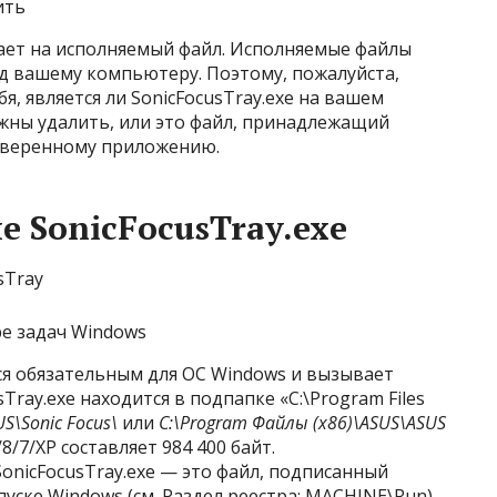
ить
вает на исполняемый файл. Исполняемые файлы
ед вашему компьютеру. Поэтому, пожалуйста,
я, является ли SonicFocusTray.exe на вашем
ны удалить, или это файл, принадлежащий
оверенному приложению.
 SonicFocusTray.exe
ре задач Windows
тся обязательным для ОС Windows и вызывает
Tray.exe находится в подпапке «C:\Program Files
US\Sonic Focus\
или
C:\Program Файлы (x86)\ASUS\ASUS
8/7/XP составляет 984 400 байт.
onicFocusTray.exe — это файл, подписанный
пуске Windows (см. Раздел реестра: MACHINE\Run).