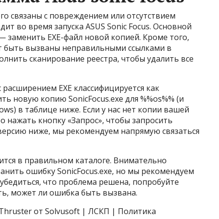
сего связаны с повреждением или отсутствием
дит во время запуска ASUS Sonic Focus. Основной
— заменить EXE-файл новой копией. Кроме того,
ут быть вызваны неправильными ссылками в
олнить сканирование реестра, чтобы удалить все
 расширением EXE классифицируется как
ть новую копию SonicFocus.exe для %%os%% (и
ws) в таблице ниже. Если у нас нет копии вашей
то нажать кнопку «Запрос», чтобы запросить
 версию ниже, мы рекомендуем напрямую связаться
дится в правильном каталоге. Внимательно
ранить ошибку SonicFocus.exe, но мы рекомендуем
убедиться, что проблема решена, попробуйте
ать, может ли ошибка быть вызвана.
ruster от Solvusoft | ЛСКП | Политика