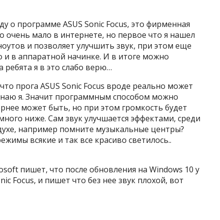
уду о программе ASUS Sonic Focus, это фирменная
о очень мало в интернете, но первое что я нашел
 ноутов и позволяет улучшить звук, при этом еще
но и в аппаратной начинке. И в итоге можно
а ребята я в это слабо верю…
 что прога ASUS Sonic Focus вроде реально может
о знаю я. Значит программным способом можно
вернее может быть, но при этом громкость будет
емного ниже. Сам звук улучшается эффектами, среди
м духе, например помните музыкальные центры?
режимы всякие и так все красиво светилось..
osoft пишет, что после обновления на Windows 10 у
ic Focus, и пишет что без нее звук плохой, вот