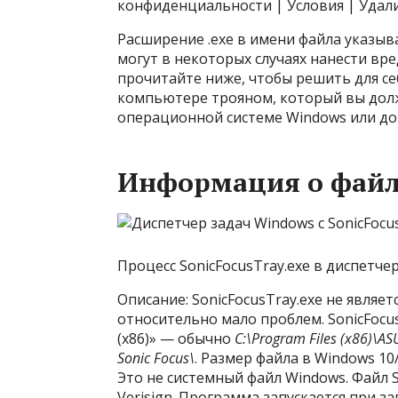
конфиденциальности | Условия | Удал
Расширение .exe в имени файла указы
могут в некоторых случаях нанести вр
прочитайте ниже, чтобы решить для себ
компьютере трояном, который вы долж
операционной системе Windows или д
Информация о файле
Процесс SonicFocusTray.exe в диспетче
Описание: SonicFocusTray.exe не являе
относительно мало проблем. SonicFocus
(x86)» — обычно
C:\Program Files (x86)\AS
Sonic Focus\
. Размер файла в Windows 10/
Это не системный файл Windows. Файл S
Verisign. Программа запускается при за