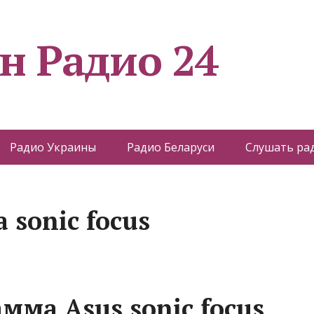
н Радио 24
Радио Украины
Радио Беларуси
Слушать ра
 sonic focus
амма Asus sonic focus