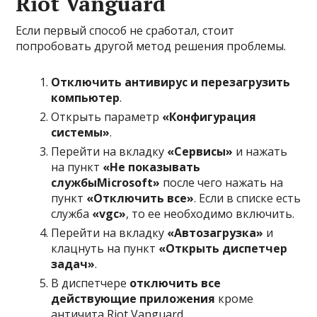
Riot Vanguard
Если первый способ не сработал, стоит
попробовать другой метод решения проблемы.
Отключить антивирус и перезагрузить
компьютер
.
Открыть параметр
«Конфигурация
системы»
.
Перейти на вкладку
«Сервисы»
и нажать
на пункт
«Не показывать
службы
Microsoft»
после чего нажать на
пункт
«Отключить все»
. Если в списке есть
служба
«
vgc»
, то ее необходимо включить.
Перейти на вкладку
«Автозагрузка»
и
клацнуть на пункт
«Открыть диспетчер
задач»
.
В диспетчере
отключить все
действующие приложения
кроме
античита Riot Vanguard.