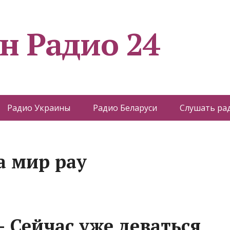
н Радио 24
Радио Украины
Радио Беларуси
Слушать ра
а мир pay
 Сейчас уже деваться