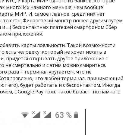
й NFC, и карта МИР одного из банков, которые
так много. Их намного меньше, чем вообще
рты МИР. И, самое главное, среди них нет
» то есть. Финансовый монстр пошел другим путем
ом и …) бесконтактных платежей смартфоном Сбер
льном приложении.
добавить карты лояльности. Такой возможности
То есть человеку, который не хочет искать в
и, придется открывать другое приложение с
о не смертельно и с этим можно смириться.
го раза – терминал «ругается», что не
Хотя заявлено, что любой терминал, принимающий
ют его), будет работать и с бесконтактом. Иногда
чем, с Google Pay тоже такое бывает, но намного