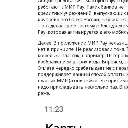
Общие требования: смартфон с фyнкцие
работают с МИР Pay. Таких банков не 
кредитных учреждений, выпускающих ка
крупнейшего банка России, «Сбербанка
– он сделал свою систему (с блекджек
Pay, которая активируется в его моби
Далее. В приложении МИР Pay нельзя 
нет в принципе. Не реализовали пока. 
кошельке пластик, например, Пятерочк
изображением штрих-кода. Впрочем, эт
Оплата нередко срабатывает не с перво
поддерживает данный способ оплаты. 
пластик МИР (а они сейчас все принима
надо прикладывать несколько раз. Впро
реже.