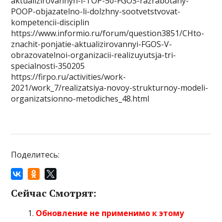
aktualizirovannyh-i-TOP-50-FGOS-razrabotany-
POOP-objazatelno-li-dolzhny-sootvetstvovat-
kompetencii-disciplin
https://www.informio.ru/forum/question3851/CHto-
znachit-ponjatie-aktualizirovannyi-FGOS-V-
obrazovatelnoi-organizacii-realizuyutsja-tri-
specialnosti-350205
https://firpo.ru/activities/work-
2021/work_7/realizatsiya-novoy-strukturnoy-modeli-
organizatsionno-metodiches_48.html
Поделитесь:
Сейчас Смотрят:
Обновление не применимо к этому