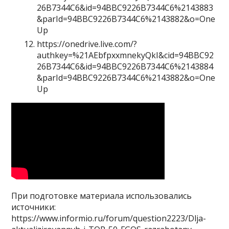
26B7344C6&id=94BBC9226B7344C6%2143883
&parId=94BBC9226B7344C6%2143882&o=One
Up
https://onedrive.live.com/?
authkey=%21AEbfpxxmnekyQkI&cid=94BBC92
26B7344C6&id=94BBC9226B7344C6%2143884
&parId=94BBC9226B7344C6%2143882&o=One
Up
При подготовке материала использовались
источники:
https://www.informio.ru/forum/question2223/Dlja-