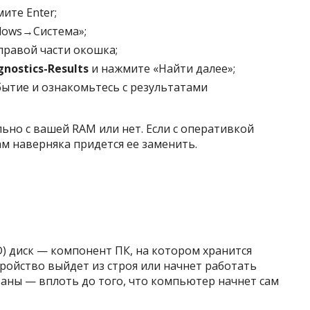
ите Enter;
dows→Система»;
правой части окошка;
nostics-Results
и нажмите «Найти далее»;
ытие и ознакомьтесь с результатами
льно с вашей RAM или нет. Если с оперативкой
м наверняка придется ее заменить.
) диск — компонент ПК, на котором хранится
тройство выйдет из строя или начнет работать
аны — вплоть до того, что компьютер начнет сам