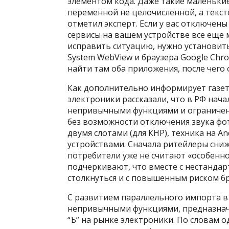
элементом кода. Даже такие маленькие
переменной не целочисленной, а текст
отметил эксперт. Если у вас отключе
сервисы на вашем устройстве все еще
исправить ситуацию, нужно установит
System WebView и браузера Google Chro
найти там оба приложения, после чего о
Как дополнительно информирует газет
электроники рассказали, что в РФ нача
непривычными функциями и ограничения
без возможности отключения звука фото
двумя слотами (для КНР), техника на 
устройствами. Сначала ритейлеры сниж
потребители уже не считают «особенно
подчеркивают, что вместе с нестанда
столкнуться и с повышенным риском бр
С развитием параллельного импорта в 
непривычными функциями, предназначе
“Ъ” на рынке электроники. По словам о