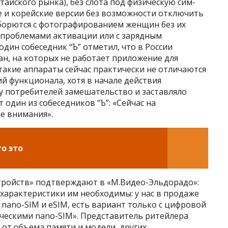
тайского рынка), без слота под физическую сим-
кие и корейские версии без возможности отключить
 борются с фотографированием женщин без их
с проблемами активации или с зарядным
один собеседник “Ъ” отметил, что в России
ан, на которых не работает приложение для
такие аппараты сейчас практически не отличаются
ий функционала, хотя в начале действия
у потребителей замешательство и заставляло
один из собеседников “Ъ”: «Сейчас на
е внимания».
о это
тройств» подтверждают в «М.Видео-Эльдорадо»:
характеристики им необходимы: у нас в продаже
 nano-SIM и eSIM, есть вариант только с цифровой
ическими nano-SIM». Представитель ритейлера
 от объема памяти и модели, других