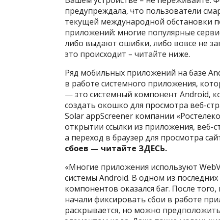
Вашем устройстве – не переживайте. Ф
предупреждала, что пользователи смар
текущей международной обстановки пе
приложений: многие популярные сервис
либо выдают ошибки, либо вовсе не за
это происходит – читайте ниже.
Ряд мобильных приложений на базе And
в работе системного приложения, кото
— это системный компонент Android, 
создать окошко для просмотра веб-ст
Solar appScreener компании «Ростелеко
открытии ссылки из приложения, веб-с
а переход в браузер для просмотра сай
сбоев — читайте
ЗДЕСЬ
.
«Многие приложения используют WebVi
системы Android. В одном из последни
компонентов оказался баг. После того,
начали фиксировать сбои в работе пр
раскрывается, но можно предположить