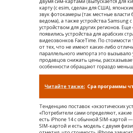
двумя сим-картами (выпускается для ки
карту (с esim, сделан для США), японс
звук фотокамеры (так местные власти
ведома), а также устройства Samsung 
устройством для других регионов. Еще 
появились устройства для арабских стр
видеозвонков FaceTime. По стоимости 
от тех, что не имеют каких-либо отлич
параллельного импорта это вызывало 
продавцов снижать цены, рассказывает 
особенности обращают гораздо меньш
Читайте также:
Cpa программы чт
Тенденцию поставок «экзотических ус
«Потребители сами определяют, какие 
есть iPhone 14 с обычной SIM-картой —
SIM-картой и есть модель с двумя физ
отметил, что стоимость iPhone зависит