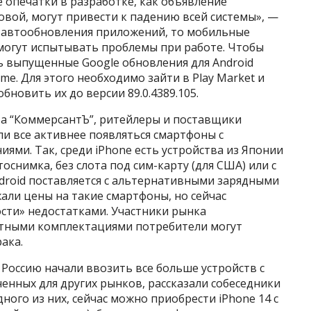
 опечатки в разработке, как объявление
овой, могут привести к падению всей системы», —
ны автообновления приложений, то мобильные
 могут испытывать проблемы при работе. Чтобы
ь выпущенные Google обновления для Android
me. Для этого необходимо зайти в Play Market и
бновить их до версии 89.0.4389.105.
а “КоммерсантЪ”, ритейлеры и поставщики
ли все активнее появляться смартфоны с
ми. Так, среди iPhone есть устройства из Японии
снимка, без слота под сим-карту (для США) или с
Android поставляется с альтернативными зарядными
али цены на такие смартфоны, но сейчас
сти» недостатками. Участники рынка
ртными комплектациями потребители могут
ака.
Россию начали ввозить все больше устройств с
нных для других рынков, рассказали собеседники
дного из них, сейчас можно приобрести iPhone 14 с