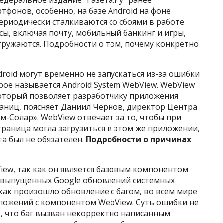
едеральное издание “Газета.Ру” ранее
тфонов, особенно, на базе Android на фоне
риодически сталкиваются со сбоями в работе
ы, включая почту, мобильный банкинг и игры,
гружаются. Подробности о том, почему конкретно
roid могут временно не запускаться из-за ошибки
рое называется Android System WebView. WebView
который позволяет разработчику приложения
раниц, поясняет Даниил Чернов, директор Центра
м-Солар». WebView отвечает за то, чтобы при
траница могла загрузиться в этом же приложении,
та был не обязателен.
Подробности о причинах
ew, так как он является базовым компонентом
х выпущенных Google обновлений системных
 как произошло обновление с багом, во всем мире
иложений с компонентом WebView. Суть ошибки не
, что баг вызван некорректно написанным