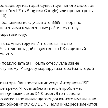
рес маршрутизатора). Существует много способов
ск “my IP” (в Bing или Google) или просмотреть
10).
 большинстве случаев это 3389 — порт по
ючениями к удаленному рабочему столу.
ршрутизатору.
 к компьютеру из Интернета, что не
обязательно задайте для своего ПК надежный
ть VPN.
е подключаться к компьютеру узла извне
ступному IP-адресу маршрутизатора (см. второй
затора. Ваш поставщик услуг Интернета (ISP)
ое время. Чтобы избежать этой проблемы,
ия динамических DNS-имен. Это позволит
ю легко запоминающегося доменного имени, а не
ки обновит службу DDNS, если IP-адрес изменится.