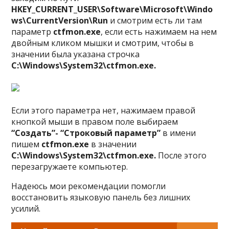
HKEY_CURRENT_USER\Software\Microsoft\Windo
ws\CurrentVersion\Run
и смотрим есть ли там
параметр
ctfmon.exe
, если есть нажимаем на нем
двойным кликом мышки и смотрим, чтобы в
значении была указана строчка
C:\Windows\System32\ctfmon.exe.
Если этого параметра нет, нажимаем правой
кнопкой мыши в правом поле выбираем
“Создать”- “Строковый параметр”
в имени
пишем
ctfmon.exe
в значении
C:\Windows\System32\ctfmon.exe.
После этого
перезагружаете компьютер.
Надеюсь мои рекомендации помогли
восстановить языковую панель без лишних
усилий.