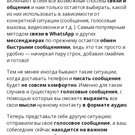
включают в себя все возможные способы
связи и
общения
и нам только остаётся выбирать, какой
из них использовать в зависимости от
конкретной ситуации (сообщения, голосовые
вызовы, видеозвонки и т.д. ). Самым популярным
методом
связи в WhatsApp
и других
мессенджерах
по-прежнему остаётся
обмен
быстрыми сообщениями
, ведь это так просто и
удобно — начиркал пару строк, добавил смайлик
и готово!
Тем не менее иногда бывают такие ситуации,
когда доставать телефон и
писать сообщение
будет
не совсем комфортно
. Именно для таких
случаев и существуют
голосовые сообщения
, с
помощью которых вы сможете
выразить
все
свои
мысли
нужному контакту
в
формате аудио
.
Теперь представьте себе другую ситуацию:
отправили вы своё
голосовое сообщение
, а ваш
собеседник сейчас
находится на важном